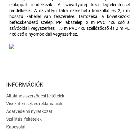
előlappal rendelkezik. A szivattyúfej kézi légtelenítéssel
rendelkezik. A szivattyú falra szerelhető konzollal és 2,5 m
hosszú kábellel van felszerelve. Tartozékai a következők:
befecskendező szelep, PP lábszelep, 2 m PVC 4x6 cső a
szívóoldali vegyszerhez, 1,5 m PVC 4x6 szellőzőcső és 2 m PE
4x6 cső a nyomóoldali vegyszerhez.
L
á
b
l
INFORMÁCIÓK
é
Általános szerződési feltételek
c
Visszatérések és reklamációk
Adatvédelmi nyilatkozat
Szállítási feltételek
Kapcsolat