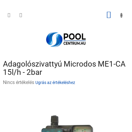
Ugrás
a
fő
KOSÁR
tartalomhoz
Adagolószivattyú Microdos ME1-CA
15l/h - 2bar
A
Nincs értékelés
Ugrás az értékeléshez
termék
átlagos
értékelése
5-
ből
0,0
csillag.