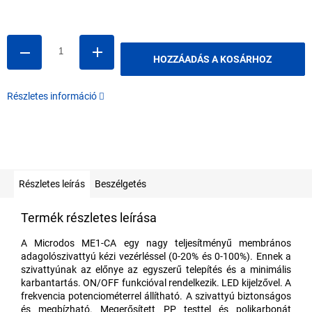
Egységár:
HOZZÁADÁS A KOSÁRHOZ
Részletes információ
Részletes leírás
Beszélgetés
Termék részletes leírása
A Microdos ME1-CA egy nagy teljesítményű membrános
adagolószivattyú kézi vezérléssel (0-20% és 0-100%). Ennek a
szivattyúnak az előnye az egyszerű telepítés és a minimális
karbantartás. ON/OFF funkcióval rendelkezik. LED kijelzővel. A
frekvencia potenciométerrel állítható. A szivattyú biztonságos
és megbízható. Megerősített PP testtel és polikarbonát