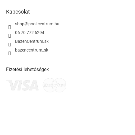
Kapcsolat
shop
@
pool-centrum.hu
06 70 772 6294
BazenCentrum.sk
bazencentrum_sk
Fizetési lehetőségek