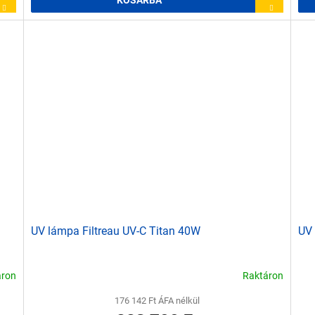
KOSÁRBA
UV lámpa Filtreau UV-C Titan 40W
UV 
áron
Raktáron
176 142 Ft ÁFA nélkül