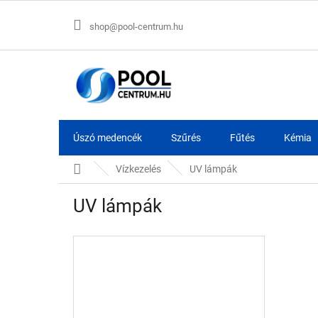
Ugrás
a
shop@pool-centrum.hu
fő
tartalomhoz
Úszó medencék
Szűrés
Fűtés
Kémia
Kezdőlap
Vízkezelés
UV lámpák
UV lámpák