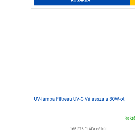
KOSÁRBA
UV-lámpa Filtreau UV-C Válassza a 80W-ot
Rakt
165 276 Ft ÁFA nélkül