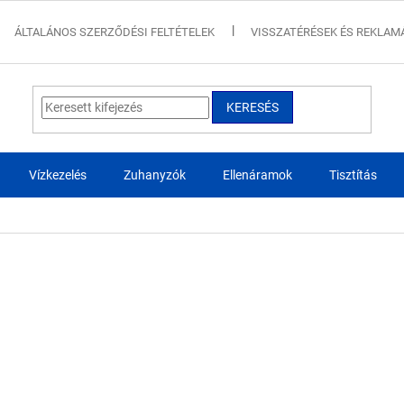
ÁLTALÁNOS SZERZŐDÉSI FELTÉTELEK
VISSZATÉRÉSEK ÉS REKLAM
KERESÉS
Vízkezelés
Zuhanyzók
Ellenáramok
Tisztítás