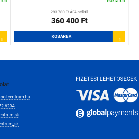
áron
Raktáron
283 780 Ft ÁFA nélkül
360 400 Ft
KOSÁRBA
L
i
s
t
a
FIZETÉSI LEHETŐSÉGEK
i
olat
r
á
pool-centrum.hu
n
y
72 6294
í
entrum.sk
t
á
entrum_sk
s
e