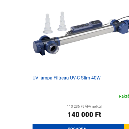
e
k
r
e
m
k
é
r
k
e
e
n
k
d
l
e
i
z
s
é
t
s
á
e
j
UV lámpa Filtreau UV-C Slim 40W
a
Rakt
110 236 Ft ÁFA nélkül
140 000 Ft