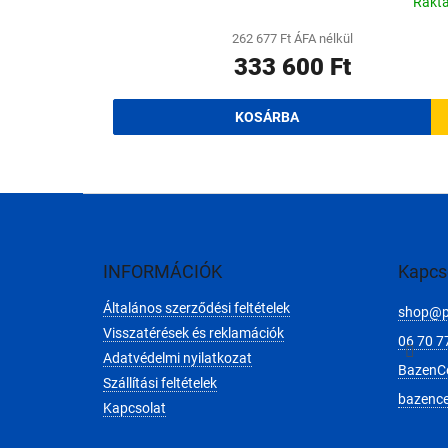
Rakt
262 677 Ft ÁFA nélkül
333 600 Ft
KOSÁRBA
L
á
b
l
INFORMÁCIÓK
Kapcs
é
Általános szerződési feltételek
c
shop
@
Visszatérések és reklamációk
06 70 7
Adatvédelmi nyilatkozat
BazenC
Szállítási feltételek
bazenc
Kapcsolat