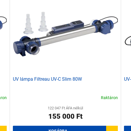
UV lámpa Filtreau UV-C Slim 80W
UV-
áron
Raktáron
122 047 Ft ÁFA nélkül
155 000 Ft