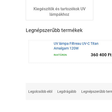
Kiegészítők és tartozékok UV
lámpákhoz
Legnépszerűbb termékek
UV lámpa Filtreau UV-C Titan
Amalgam 120W
360 400 Ft
RAKTÁRON
T
e
Legolcsóbb elöl
Legdrágább
Legnépszerűbb ter
r
m
T
é