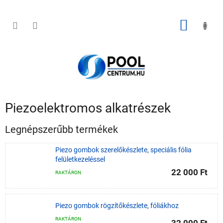
Ugrás
a
fő
KOSÁR
tartalomhoz
Piezoelektromos alkatrészek
Legnépszerűbb termékek
Piezo gombok szerelőkészlete, speciális fólia
felületkezeléssel
22 000 Ft
RAKTÁRON
Piezo gombok rögzítőkészlete, fóliákhoz
RAKTÁRON