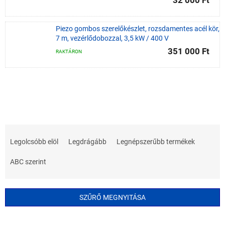
32 000 Ft
Piezo gombos szerelőkészlet, rozsdamentes acél kör,
7 m, vezérlődobozzal, 3,5 kW / 400 V
351 000 Ft
RAKTÁRON
T
e
Legolcsóbb elöl
Legdrágább
Legnépszerűbb termékek
r
m
ABC szerint
é
k
e
SZŰRŐ MEGNYITÁSA
k
r
T