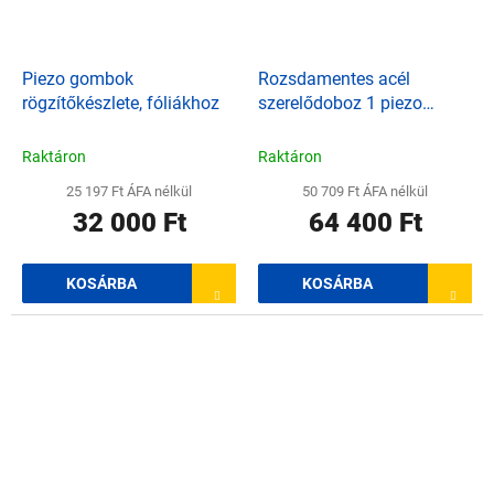
Piezo gombok
Rozsdamentes acél
rögzítőkészlete, fóliákhoz
szerelődoboz 1 piezo
kapcsolóhoz
Raktáron
Raktáron
25 197 Ft ÁFA nélkül
50 709 Ft ÁFA nélkül
32 000 Ft
64 400 Ft
KOSÁRBA
KOSÁRBA