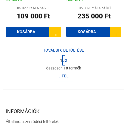
85 827 Ft ÁFA nélkül
185 039 Ft ÁFA nélkül
109 000 Ft
235 000 Ft
KOSÁRBA
KOSÁRBA
TOVÁBBI 6 BETÖLTÉSE
L
1
2
a
L
p
összesen
18
termék
i
o
s
FEL
z
t
á
s
a
L
i
r
á
á
b
n
l
INFORMÁCIÓK
y
é
í
Általános szerződési feltételek
c
t