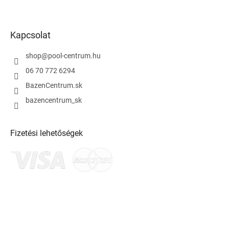
m
e
i
Kapcsolat
shop
@
pool-centrum.hu
06 70 772 6294
BazenCentrum.sk
bazencentrum_sk
Fizetési lehetőségek