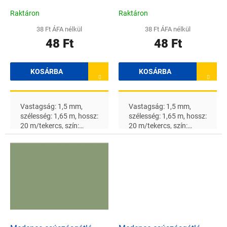
s
t
Raktáron
Raktáron
á
38 Ft ÁFA nélkül
38 Ft ÁFA nélkül
j
48 Ft
48 Ft
a
KOSÁRBA
KOSÁRBA
Vastagság: 1,5 mm,
Vastagság: 1,5 mm,
szélesség: 1,65 m, hossz:
szélesség: 1,65 m, hossz:
20 m/tekercs, szín:
20 m/tekercs, szín:
AzúrkékA feltüntetett ár
Caribbean GreenA
1 m2-re vonatkozik
feltüntetett ár 1 m 2 -re
vonatkozik