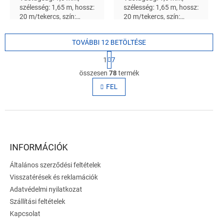
szélesség: 1,65 m, hossz:
szélesség: 1,65 m, hossz:
20 m/tekercs, szín:
20 m/tekercs, szín:
világoskékA feltüntetett
világosszürkeA
ár 1 m 2 -re vonatkozik
feltüntetett ár 1 m 2 -re
TOVÁBBI 12 BETÖLTÉSE
vonatkozik
L
1
7
a
L
p
összesen
78
termék
i
o
s
FEL
z
t
á
s
a
L
i
r
á
á
b
n
l
INFORMÁCIÓK
y
é
í
Általános szerződési feltételek
c
t
Visszatérések és reklamációk
á
s
Adatvédelmi nyilatkozat
e
Szállítási feltételek
l
Kapcsolat
e