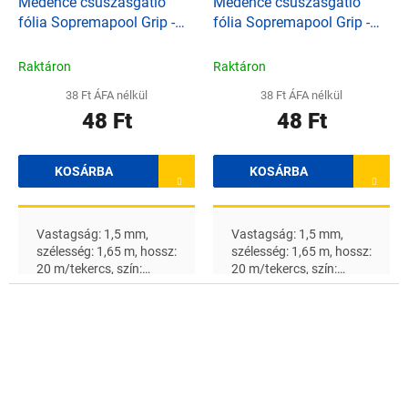
Medence csúszásgátló
Medence csúszásgátló
fólia Sopremapool Grip -
fólia Sopremapool Grip -
Natural Green
Zafírkék
Raktáron
Raktáron
38 Ft ÁFA nélkül
38 Ft ÁFA nélkül
48 Ft
48 Ft
KOSÁRBA
KOSÁRBA
Vastagság: 1,5 mm,
Vastagság: 1,5 mm,
szélesség: 1,65 m, hossz:
szélesség: 1,65 m, hossz:
20 m/tekercs, szín:
20 m/tekercs, szín:
Natural Green A
zafírkék A feltüntetett ár
feltüntetett ár 1 m 2 -re
1 m 2 -re vonatkozik
vonatkozik