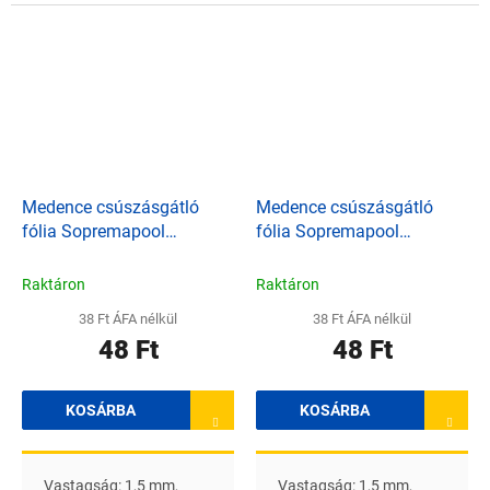
közepes szürke A
sötétkékA feltüntetett ár
feltüntetett ár 1 m 2 -re
1 m 2 -re vonatkozik
vonatkozik
Medence csúszásgátló
Medence csúszásgátló
fólia Sopremapool
fólia Sopremapool
markolat - világoskék
markolat - világosszürke
Raktáron
Raktáron
38 Ft ÁFA nélkül
38 Ft ÁFA nélkül
48 Ft
48 Ft
KOSÁRBA
KOSÁRBA
Vastagság: 1,5 mm,
Vastagság: 1,5 mm,