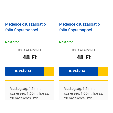
Medence csúszásgátló
Medence csúszásgátló
fólia Sopremapool
fólia Sopremapool
Markolat - Fekete
Markolat - Homok
Raktáron
Raktáron
38 Ft ÁFA nélkül
38 Ft ÁFA nélkül
48 Ft
48 Ft
KOSÁRBA
KOSÁRBA
Vastagság: 1,5 mm,
Vastagság: 1,5 mm,
szélesség: 1,65 m, hossz:
szélesség: 1,65 m, hossz:
20 m/tekercs, szín:
20 m/tekercs, szín:
feketeA feltüntetett ár 1
homokA feltüntetett ár 1
m 2 -re vonatkozik
m 2 -re vonatkozik