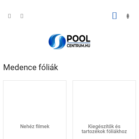
Ugrás
a
fő
KOSÁR
tartalomhoz
Medence fóliák
Nehéz filmek
Kiegészítők és
tartozékok fóliákhoz