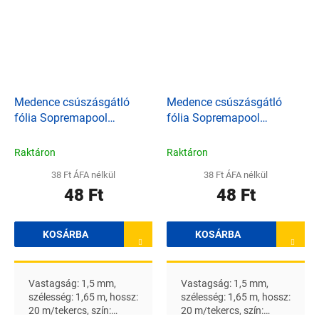
Medence csúszásgátló
Medence csúszásgátló
fólia Sopremapool
fólia Sopremapool
markolat - közepes szürke
markolat - sötétkék
Raktáron
Raktáron
38 Ft ÁFA nélkül
38 Ft ÁFA nélkül
48 Ft
48 Ft
KOSÁRBA
KOSÁRBA
Vastagság: 1,5 mm,
Vastagság: 1,5 mm,
szélesség: 1,65 m, hossz:
szélesség: 1,65 m, hossz:
20 m/tekercs, szín:
20 m/tekercs, szín: