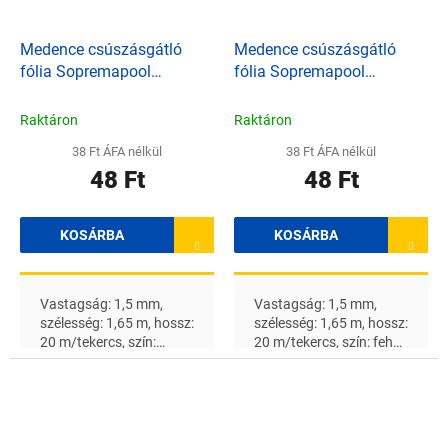
Medence csúszásgátló
Medence csúszásgátló
fólia Sopremapool
fólia Sopremapool
markolat - bazaltszürke
markolat - fehér
Raktáron
Raktáron
38 Ft ÁFA nélkül
38 Ft ÁFA nélkül
48 Ft
48 Ft
KOSÁRBA
KOSÁRBA
Vastagság: 1,5 mm,
Vastagság: 1,5 mm,
szélesség: 1,65 m, hossz:
szélesség: 1,65 m, hossz:
20 m/tekercs, szín:
20 m/tekercs, szín: fehér
bazaltszürke A
A feltüntetett ár 1 m 2 -re
feltüntetett ár 1 m 2 -re
vonatkozik
vonatkozik