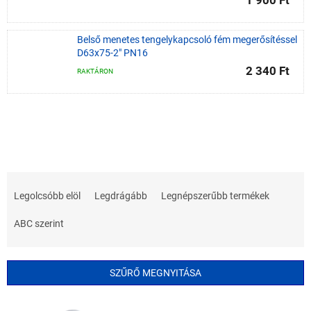
1 900 Ft
Belső menetes tengelykapcsoló fém megerősítéssel
D63x75-2" PN16
2 340 Ft
RAKTÁRON
T
e
Legolcsóbb elöl
Legdrágább
Legnépszerűbb termékek
r
m
ABC szerint
é
k
e
SZŰRŐ MEGNYITÁSA
k
r
T