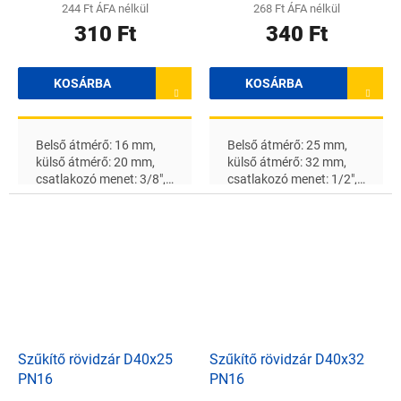
244 Ft ÁFA nélkül
268 Ft ÁFA nélkül
310 Ft
340 Ft
KOSÁRBA
KOSÁRBA
Belső átmérő: 16 mm,
Belső átmérő: 25 mm,
külső átmérő: 20 mm,
külső átmérő: 32 mm,
csatlakozó menet: 3/8",
csatlakozó menet: 1/2",
névleges nyomás: 16 bar
névleges nyomás: 16 bar
Szűkítő rövidzár D40x25
Szűkítő rövidzár D40x32
PN16
PN16