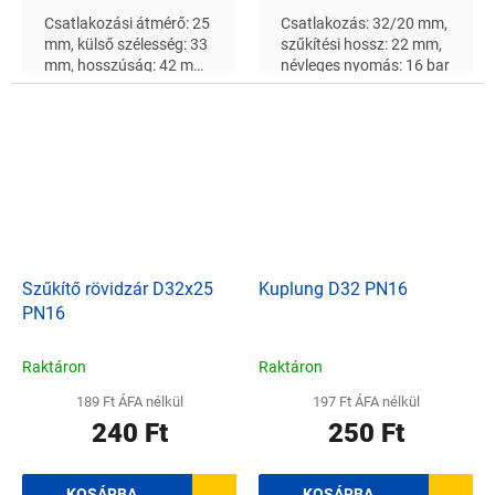
Csatlakozási átmérő: 25
Csatlakozás: 32/20 mm,
mm, külső szélesség: 33
szűkítési hossz: 22 mm,
mm, hosszúság: 42 mm,
névleges nyomás: 16 bar
névleges nyomás: 16 bar
Szűkítő rövidzár D32x25
Kuplung D32 PN16
PN16
Raktáron
Raktáron
189 Ft ÁFA nélkül
197 Ft ÁFA nélkül
240 Ft
250 Ft
KOSÁRBA
KOSÁRBA