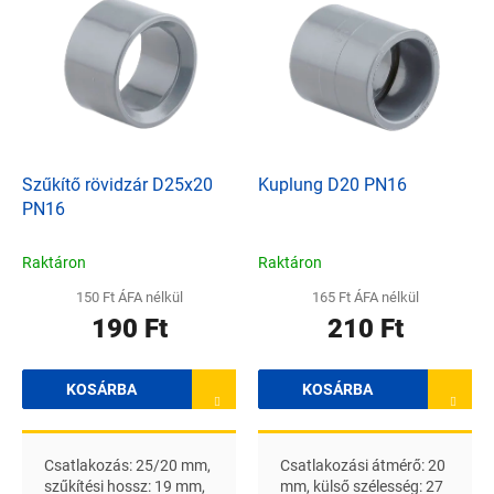
e
e
n
r
d
m
e
é
z
k
é
e
s
k
e
l
Szűkítő rövidzár D25x20
Kuplung D20 PN16
i
PN16
s
t
Raktáron
Raktáron
á
150 Ft ÁFA nélkül
165 Ft ÁFA nélkül
j
190 Ft
210 Ft
a
KOSÁRBA
KOSÁRBA
Csatlakozás: 25/20 mm,
Csatlakozási átmérő: 20
szűkítési hossz: 19 mm,
mm, külső szélesség: 27