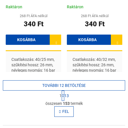
Raktáron
Raktáron
268 Ft ÁFA nélkül
268 Ft ÁFA nélkül
340 Ft
340 Ft
KOSÁRBA
KOSÁRBA
Csatlakozás: 40/25 mm,
Csatlakozás: 40/32 mm,
szűkítési hossz: 26 mm,
szűkítési hossz: 26 mm,
névleges nyomás: 16 bar
névleges nyomás: 16 bar
TOVÁBBI 12 BETÖLTÉSE
L
1
13
a
L
p
összesen
153
termék
i
o
s
FEL
z
t
á
s
a