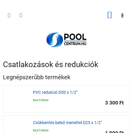
Ugrás
a
fő
KOSÁR
tartalomhoz
Csatlakozások és redukciók
Legnépszerűbb termékek
PVC redukció D50 x 1/2"
RAKTÁRON
3 300 Ft
Csökkentés belső menettel D25 x 1/2"
RAKTÁRON