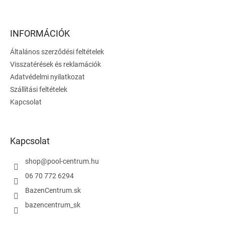
L
i
r
á
á
b
n
l
INFORMÁCIÓK
y
é
í
Általános szerződési feltételek
c
t
Visszatérések és reklamációk
á
s
Adatvédelmi nyilatkozat
e
Szállítási feltételek
l
Kapcsolat
e
m
e
i
Kapcsolat
shop
@
pool-centrum.hu
06 70 772 6294
BazenCentrum.sk
bazencentrum_sk