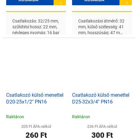
Csatlakozás: 32/25 mm,
Csatlakozási átmérő: 32
szűkítési hossz: 22 mm,
mm, külső szélesség: 41
névleges nyomás: 16 bar
mm, hosszúság: 47 mm,
névleges nyomás: 16 bar
Csatlakozó külső menettel
Csatlakozó külső menettel
D20-25x1/2" PN16
D25-32x3/4" PN16
Raktáron
Raktáron
205 Ft ÁFA nélkül
236 Ft ÁFA nélkül
260 Ft
300 Ft