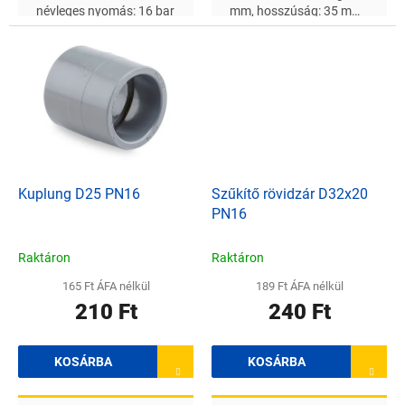
névleges nyomás: 16 bar
mm, hosszúság: 35 mm,
névleges nyomás: 16 bar
Kuplung D25 PN16
Szűkítő rövidzár D32x20
PN16
Raktáron
Raktáron
165 Ft ÁFA nélkül
189 Ft ÁFA nélkül
210 Ft
240 Ft
KOSÁRBA
KOSÁRBA