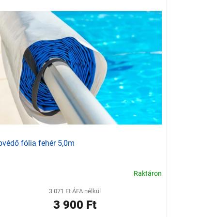
védő fólia fehér 5,0m
Raktáron
3 071 Ft ÁFA nélkül
3 900 Ft