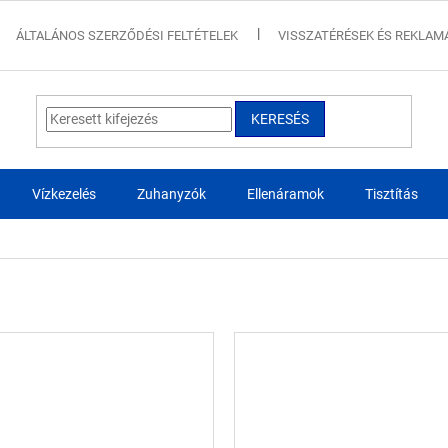
ÁLTALÁNOS SZERZŐDÉSI FELTÉTELEK
VISSZATÉRÉSEK ÉS REKLAM
KERESÉS
Vízkezelés
Zuhanyzók
Ellenáramok
Tisztítás