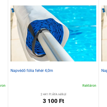
Napvédő fólia fehér 4,0m
Nap
áron
Raktáron
2 441 Ft ÁFA nélkül
3 100 Ft