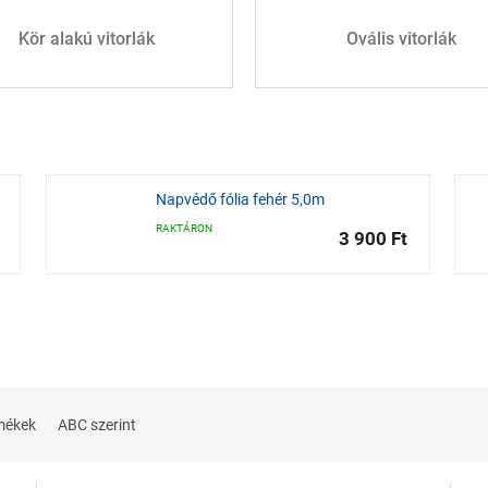
Kör alakú vitorlák
Ovális vitorlák
Napvédő fólia fehér 5,0m
RAKTÁRON
3 900 Ft
mékek
ABC szerint