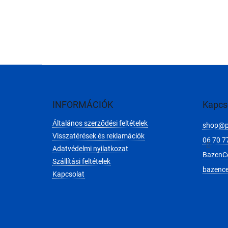
L
á
b
l
INFORMÁCIÓK
Kapcs
é
Általános szerződési feltételek
c
shop
@
Visszatérések és reklamációk
06 70 7
Adatvédelmi nyilatkozat
BazenC
Szállítási feltételek
bazenc
Kapcsolat