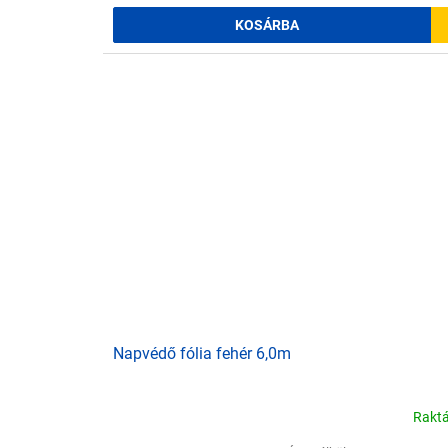
KOSÁRBA
Napvédő fólia fehér 6,0m
Rakt