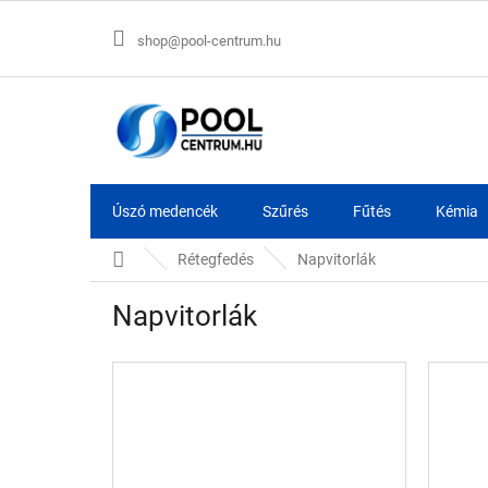
Ugrás
a
shop@pool-centrum.hu
fő
tartalomhoz
Úszó medencék
Szűrés
Fűtés
Kémia
Kezdőlap
Rétegfedés
Napvitorlák
Napvitorlák