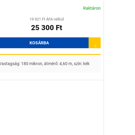
Raktáron
19 921 Ft ÁFA nélkül
25 300 Ft
KOSÁRBA
Vastagság: 180 mikron, átmérő: 4,60 m, szín: kék