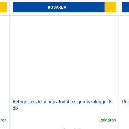
KOSÁRBA
Befogó készlet a napvitorlához, gumiszalaggal 8
Rög
db
áron
Raktáron