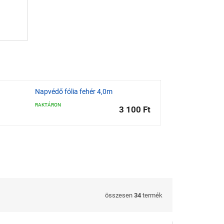
Napvédő fólia fehér 4,0m
RAKTÁRON
3 100 Ft
összesen
34
termék