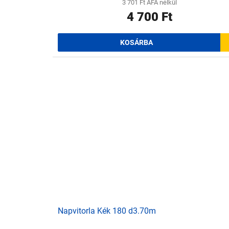
3 701 Ft ÁFA nélkül
4 700 Ft
KOSÁRBA
Napvitorla Kék 180 d3.70m