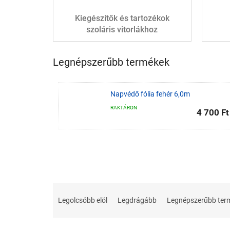
Kiegészítők és tartozékok
szoláris vitorlákhoz
Legnépszerűbb termékek
Napvédő fólia fehér 6,0m
RAKTÁRON
4 700 Ft
T
e
Legolcsóbb elöl
Legdrágább
Legnépszerűbb ter
r
m