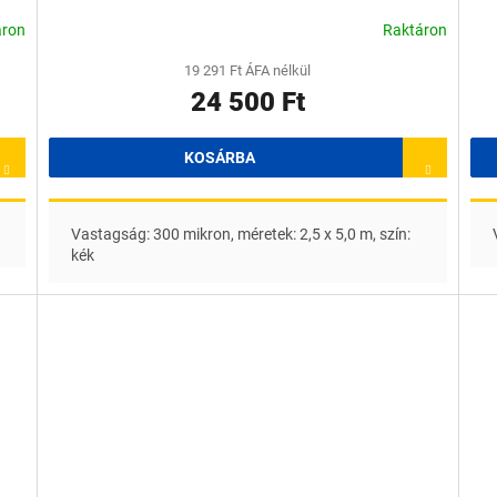
áron
Raktáron
19 291 Ft ÁFA nélkül
24 500 Ft
KOSÁRBA
Vastagság: 300 mikron, méretek: 2,5 x 5,0 m, szín:
kék