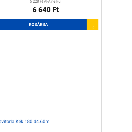
5 228 Ft ÁFA nélkül
6 640 Ft
KOSÁRBA
vitorla Kék 180 d4.60m