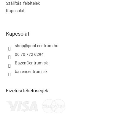
t
Szállítási feltételek
á
Kapcsolat
s
e
l
e
Kapcsolat
m
e
i
shop
@
pool-centrum.hu
06 70 772 6294
BazenCentrum.sk
bazencentrum_sk
Fizetési lehetőségek