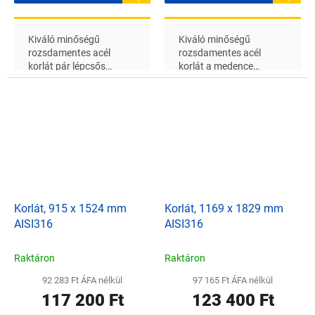
Kiváló minőségű
Kiváló minőségű
rozsdamentes acél
rozsdamentes acél
korlát pár lépcsős
korlát a medence
betonmedencékhez, a
lépcsőjéhez 1169 mm
csövek átmérője 43 mm
magassággal, a csövek
átmérője 43 mm
Korlát, 915 x 1524 mm
Korlát, 1169 x 1829 mm
AISI316
AISI316
Raktáron
Raktáron
92 283 Ft ÁFA nélkül
97 165 Ft ÁFA nélkül
117 200 Ft
123 400 Ft