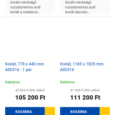
Kiváló minőségű
Kiváló minőségű
rozsdamentes acél
rozsdamentes acél
korlát a medence
korlát lépcsős
lépcsőjéhez 660 mm
betonmedencékhez, a
magassággal, a csövek
csövek átmérője 43 mm
átmérője 43 mm
Korlát, 778 x 440 mm
Korlát, 1169 x 1829 mm
AISI316 - 1 pár
AISI316
Raktáron
Raktáron
82 835 Ft ÁFA nélkül
87 559 Ft ÁFA nélkül
105 200 Ft
111 200 Ft
KOSÁRBA
KOSÁRBA