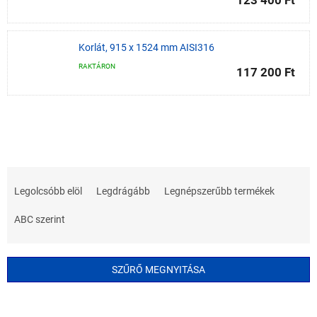
123 400 Ft
Korlát, 915 x 1524 mm AISI316
RAKTÁRON
117 200 Ft
T
e
Legolcsóbb elöl
Legdrágább
Legnépszerűbb termékek
r
m
ABC szerint
é
k
e
SZŰRŐ MEGNYITÁSA
k
r
T
e