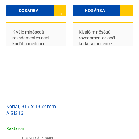
KOSÁRBA
KOSÁRBA
Kiváló minőségű
Kiváló minőségű
rozsdamentes acél
rozsdamentes acél
korlát a medence
korlát a medence
lépcsőjéhez 915 mm
lépcsőjéhez, 1169 mm
magassággal, a csövek
magassággal
átmérője 43 mm
Korlát, 817 x 1362 mm
AISI316
Raktáron
110 709 Ft ÁFA nélkül