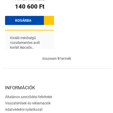
140 600 Ft
KOSÁRBA
Kiváló minőségű
rozsdamentes acél
korlát lépcsős
betonmedencékhez, a
csövek átmérője 43 mm
összesen
9
termék
L
i
s
L
t
á
a
b
i
l
INFORMÁCIÓK
r
é
á
Általános szerződési feltételek
c
n
Visszatérések és reklamációk
y
í
Adatvédelmi nyilatkozat