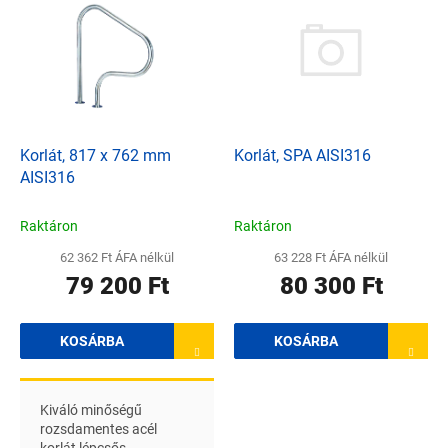
e
n
r
d
m
e
é
z
k
é
e
s
k
e
l
Korlát, SPA AISI316
Korlát, 817 x 762 mm
i
AISI316
s
t
Raktáron
Raktáron
á
63 228 Ft ÁFA nélkül
62 362 Ft ÁFA nélkül
j
80 300 Ft
79 200 Ft
a
KOSÁRBA
KOSÁRBA
Kiváló minőségű
rozsdamentes acél