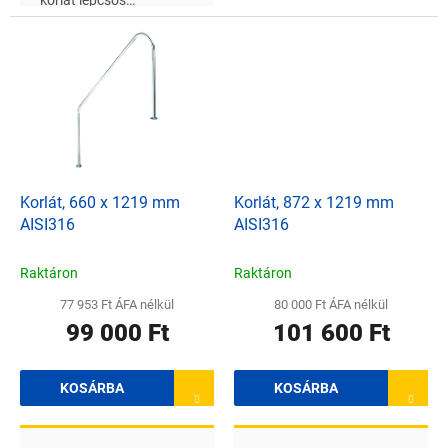
korlát lépcsős
betonmedencékhez, a
csövek átmérője 43 mm
Korlát, 660 x 1219 mm
Korlát, 872 x 1219 mm
AISI316
AISI316
Raktáron
Raktáron
77 953 Ft ÁFA nélkül
80 000 Ft ÁFA nélkül
99 000 Ft
101 600 Ft
KOSÁRBA
KOSÁRBA