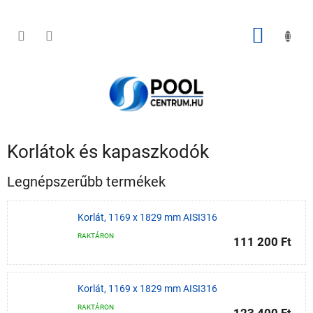
Ugrás
a
fő
KOSÁR
tartalomhoz
Korlátok és kapaszkodók
Legnépszerűbb termékek
Korlát, 1169 x 1829 mm AISI316
RAKTÁRON
111 200 Ft
Korlát, 1169 x 1829 mm AISI316
RAKTÁRON