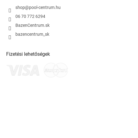
e
i
shop
@
pool-centrum.hu
06 70 772 6294
BazenCentrum.sk
bazencentrum_sk
Fizetési lehetőségek