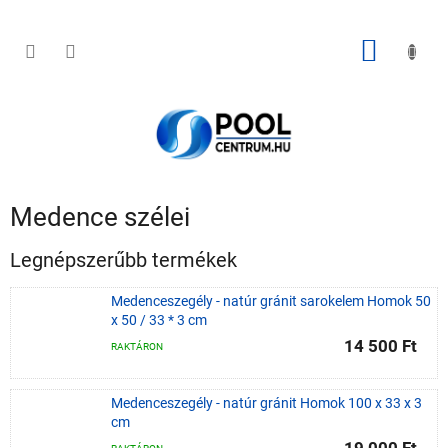
Ugrás
a
fő
KOSÁR
tartalomhoz
Medence szélei
Legnépszerűbb termékek
Medenceszegély - natúr gránit sarokelem Homok 50
x 50 / 33 * 3 cm
14 500 Ft
RAKTÁRON
Medenceszegély - natúr gránit Homok 100 x 33 x 3
cm