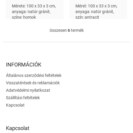
Mérete: 100 x 33 x 3 cm,
Méret: 100 x 33 x 3 cm,
anyaga: natúr gránit,
anyaga: natúr gránit,
színe: homok
szín: antracit
összesen
6
termék
L
i
s
L
t
á
a
b
i
l
INFORMÁCIÓK
r
é
á
Általános szerződési feltételek
c
n
Visszatérések és reklamációk
y
í
Adatvédelmi nyilatkozat
t
Szállítási feltételek
á
Kapcsolat
s
e
l
e
Kapcsolat
m