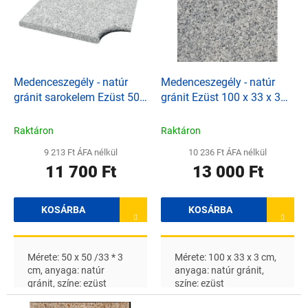
d
m
e
é
z
k
é
e
s
k
e
l
Medenceszegély - natúr
Medenceszegély - natúr
i
gránit sarokelem Ezüst 50
gránit Ezüst 100 x 33 x 3
s
x 50 / 33 * 3 cm
cm
t
Raktáron
Raktáron
á
9 213 Ft ÁFA nélkül
10 236 Ft ÁFA nélkül
j
11 700 Ft
13 000 Ft
a
KOSÁRBA
KOSÁRBA
Mérete: 50 x 50 /33 * 3
Mérete: 100 x 33 x 3 cm,
cm, anyaga: natúr
anyaga: natúr gránit,
gránit, színe: ezüst
színe: ezüst