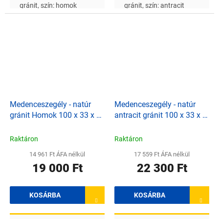
gránit, szín: homok
gránit, szín: antracit
Medenceszegély - natúr
Medenceszegély - natúr
gránit Homok 100 x 33 x 3
antracit gránit 100 x 33 x 3
cm
cm
Raktáron
Raktáron
14 961 Ft ÁFA nélkül
17 559 Ft ÁFA nélkül
19 000 Ft
22 300 Ft
KOSÁRBA
KOSÁRBA