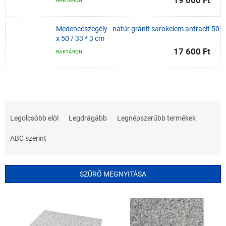
19 000 Ft
RAKTÁRON
Medenceszegély - natúr gránit sarokelem antracit 50
x 50 / 33 * 3 cm
17 600 Ft
RAKTÁRON
T
e
Legolcsóbb elöl
Legdrágább
Legnépszerűbb termékek
r
m
ABC szerint
é
k
e
SZŰRŐ MEGNYITÁSA
k
r
T
e
e
n
r