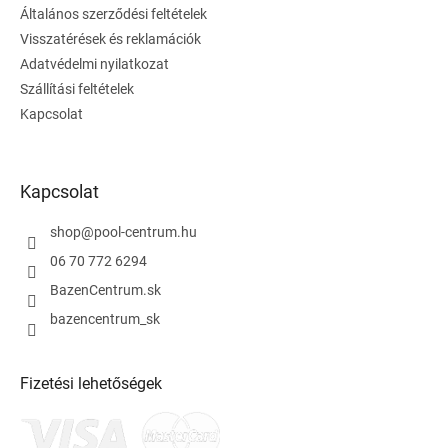
í
Általános szerződési feltételek
c
t
Visszatérések és reklamációk
á
s
Adatvédelmi nyilatkozat
e
Szállítási feltételek
l
Kapcsolat
e
m
e
i
Kapcsolat
shop
@
pool-centrum.hu
06 70 772 6294
BazenCentrum.sk
bazencentrum_sk
Fizetési lehetőségek