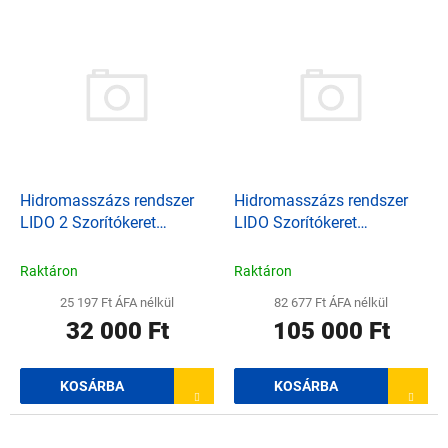
r
T
e
e
n
r
d
m
e
é
z
k
é
e
s
k
e
l
Hidromasszázs rendszer
Hidromasszázs rendszer
i
LIDO 2 Szorítókeret
LIDO Szorítókeret
s
tömítéssel, fóliákhoz
tömítéssel, fóliákhoz
t
Raktáron
Raktáron
á
25 197 Ft ÁFA nélkül
82 677 Ft ÁFA nélkül
j
32 000 Ft
105 000 Ft
a
KOSÁRBA
KOSÁRBA