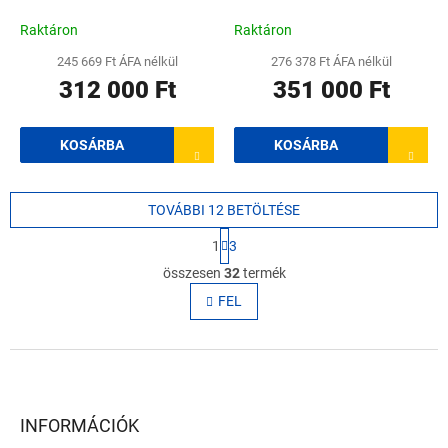
alkatrészkészlet
alkatrészkészlet piezo
pneumatikus gombbal,
kapcsolóval, szivattyúval
Raktáron
Raktáron
szivattyúval 3,5 kW / 400V,
3,5 kW / 400V,
245 669 Ft ÁFA nélkül
276 378 Ft ÁFA nélkül
rozsdamentes acél négyzet
rozsdamentes acél gyűrű
312 000 Ft
351 000 Ft
KOSÁRBA
KOSÁRBA
TOVÁBBI 12 BETÖLTÉSE
L
1
3
a
L
p
összesen
32
termék
i
o
s
FEL
z
t
á
s
a
L
i
r
á
á
b
n
l
INFORMÁCIÓK
y
é