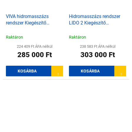
VIVA hidromasszázs
Hidromasszázs rendszer
rendszer Kiegészítő
LIDO 2 Kiegészítő
alkatrészkészlet
alkatrészkészlet
pneumatikus gombbal,
pneumatikus gombbal,
Raktáron
Raktáron
szivattyúval 3,5 kW / 400V,
szivattyúval 3,5 kW / 400V,
224 409 Ft ÁFA nélkül
238 583 Ft ÁFA nélkül
fehér
rozsdamentes gyűrű
285 000 Ft
303 000 Ft
KOSÁRBA
KOSÁRBA