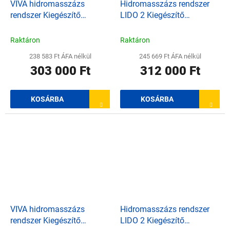
VIVA hidromasszázs
Hidromasszázs rendszer
rendszer Kiegészítő
LIDO 2 Kiegészítő
alkatrészkészlet
alkatrészkészlet
pneumatikus gombbal,
pneumatikus gombbal,
Raktáron
Raktáron
szivattyúval 3,5 kW / 400V,
szivattyúval 3,5 kW / 400 V,
238 583 Ft ÁFA nélkül
245 669 Ft ÁFA nélkül
rozsdamentes gyűrű
rozsdamentes acél négyzet
303 000 Ft
312 000 Ft
KOSÁRBA
KOSÁRBA
VIVA hidromasszázs
Hidromasszázs rendszer
rendszer Kiegészítő
LIDO 2 Kiegészítő