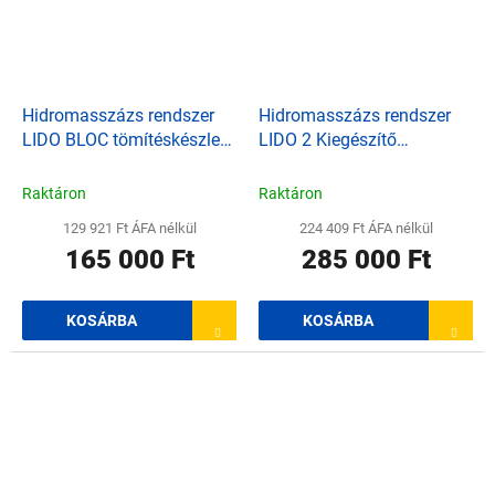
Hidromasszázs rendszer
Hidromasszázs rendszer
LIDO BLOC tömítéskészlet
LIDO 2 Kiegészítő
fóliákhoz
alkatrészkészlet
pneumatikus gombbal,
Raktáron
Raktáron
szivattyúval 3,5 kW / 400V,
129 921 Ft ÁFA nélkül
224 409 Ft ÁFA nélkül
fehér
165 000 Ft
285 000 Ft
KOSÁRBA
KOSÁRBA