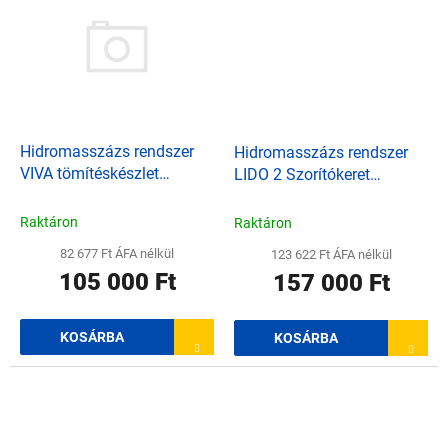
Hidromasszázs rendszer
Hidromasszázs rendszer
VIVA tömítéskészlet
LIDO 2 Szorítókeret
fóliákhoz
tömítéssel, fóliákhoz
Raktáron
Raktáron
82 677 Ft ÁFA nélkül
123 622 Ft ÁFA nélkül
105 000 Ft
157 000 Ft
KOSÁRBA
KOSÁRBA