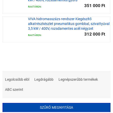
kW / 400V, rozsdamentes gyűrű
351 000 Ft
RAKTÁRON
VIVA hidromasszázs rendszer Kiegészítő
alkatrészkészlet pneumatikus gombbal, szivattyúval
3,5 kW / 400V, rozsdamentes acél négyzet
312 000 Ft
RAKTÁRON
T
e
Legolcsóbb elöl
Legdrágább
Legnépszerűbb termékek
r
m
ABC szerint
é
k
e
SZŰRŐ MEGNYITÁSA
k