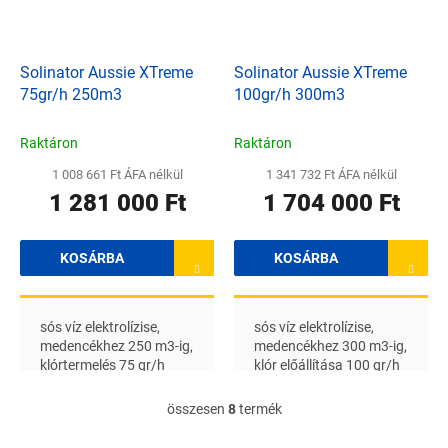
Solinator Aussie XTreme
Solinator Aussie XTreme
75gr/h 250m3
100gr/h 300m3
Raktáron
Raktáron
1 008 661 Ft ÁFA nélkül
1 341 732 Ft ÁFA nélkül
1 281 000 Ft
1 704 000 Ft
KOSÁRBA
KOSÁRBA
sós víz elektrolízise,
sós víz elektrolízise,
medencékhez 250 m3-ig,
medencékhez 300 m3-ig,
klórtermelés 75 gr/h
klór előállítása 100 gr/h
összesen
8
termék
L
i