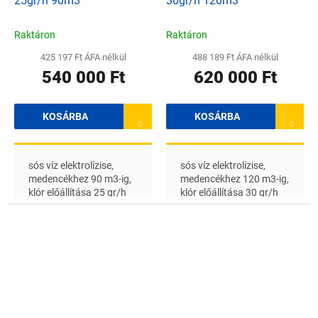
25gr/h 90m3
30gr/h 120m3
Raktáron
Raktáron
425 197 Ft ÁFA nélkül
488 189 Ft ÁFA nélkül
540 000 Ft
620 000 Ft
KOSÁRBA
KOSÁRBA
sós víz elektrolízise,
sós víz elektrolízise,
medencékhez 90 m3-ig,
medencékhez 120 m3-ig,
klór előállítása 25 gr/h
klór előállítása 30 gr/h