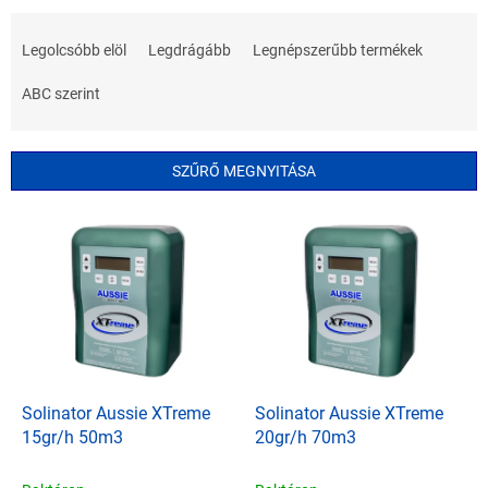
T
e
Legolcsóbb elöl
Legdrágább
Legnépszerűbb termékek
r
m
ABC szerint
é
k
e
SZŰRŐ MEGNYITÁSA
k
r
T
e
e
n
r
d
m
e
é
z
k
é
e
s
k
e
l
Solinator Aussie XTreme
Solinator Aussie XTreme
i
15gr/h 50m3
20gr/h 70m3
s
t