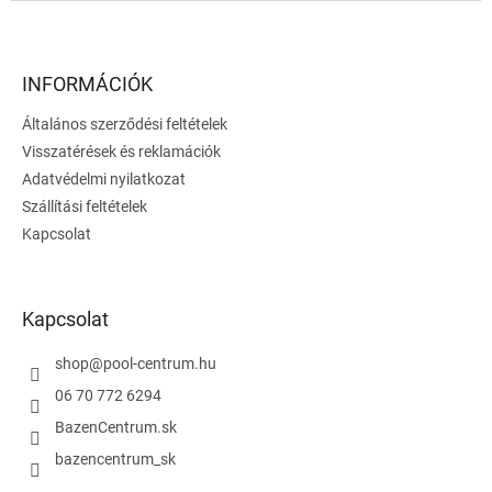
s
L
t
á
a
b
i
l
INFORMÁCIÓK
r
é
á
Általános szerződési feltételek
c
n
Visszatérések és reklamációk
y
í
Adatvédelmi nyilatkozat
t
Szállítási feltételek
á
Kapcsolat
s
e
l
e
Kapcsolat
m
e
i
shop
@
pool-centrum.hu
06 70 772 6294
BazenCentrum.sk
bazencentrum_sk