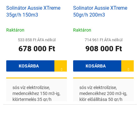
Solinátor Aussie XTreme
Solinator Aussie XTreme
35gr/h 150m3
50gr/h 200m3
Raktáron
Raktáron
533 858 Ft ÁFA nélkül
714 961 Ft ÁFA nélkül
678 000 Ft
908 000 Ft
KOSÁRBA
KOSÁRBA
sós víz elektrolízise,
sós víz elektrolízise,
medencékhez 150 m3-ig,
medencékhez 200 m3-ig,
klórtermelés 35 gr/h
klór előállítása 50 gr/h