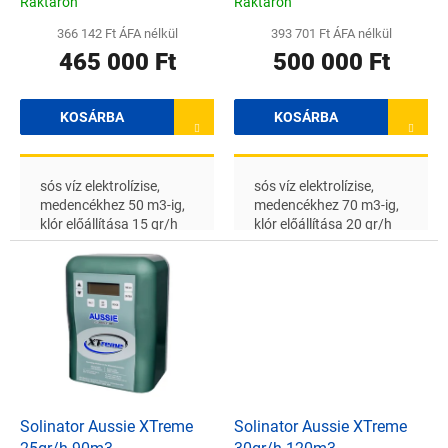
Raktáron
Raktáron
á
366 142 Ft ÁFA nélkül
393 701 Ft ÁFA nélkül
j
465 000 Ft
500 000 Ft
a
KOSÁRBA
KOSÁRBA
sós víz elektrolízise,
sós víz elektrolízise,
medencékhez 50 m3-ig,
medencékhez 70 m3-ig,
klór előállítása 15 gr/h
klór előállítása 20 gr/h
Solinator Aussie XTreme
Solinator Aussie XTreme