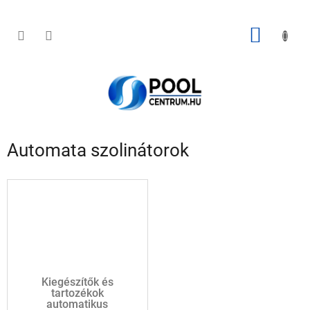
Ugrás
a
fő
KOSÁR
tartalomhoz
Automata szolinátorok
Kiegészítők és
tartozékok
automatikus