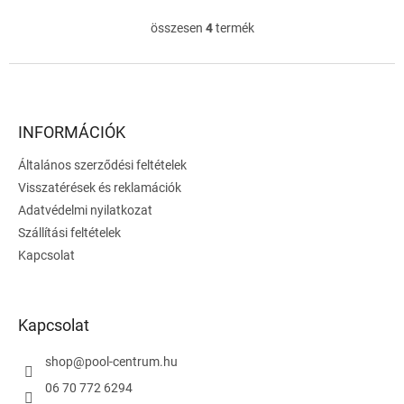
összesen
4
termék
L
i
s
L
t
á
a
b
i
l
INFORMÁCIÓK
r
é
á
Általános szerződési feltételek
c
n
Visszatérések és reklamációk
y
í
Adatvédelmi nyilatkozat
t
Szállítási feltételek
á
Kapcsolat
s
e
l
e
Kapcsolat
m
e
i
shop
@
pool-centrum.hu
06 70 772 6294