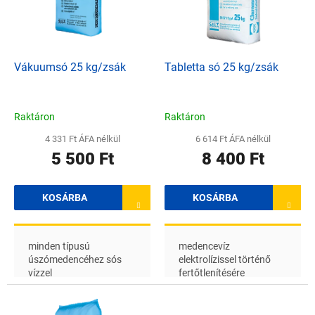
e
é
z
k
é
e
s
k
e
l
Vákuumsó 25 kg/zsák
Tabletta só 25 kg/zsák
i
s
t
Raktáron
Raktáron
á
4 331 Ft ÁFA nélkül
6 614 Ft ÁFA nélkül
j
5 500 Ft
8 400 Ft
a
KOSÁRBA
KOSÁRBA
minden típusú
medencevíz
úszómedencéhez sós
elektrolízissel történő
vízzel
fertőtlenítésére