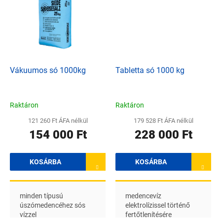
Vákuumos só 1000kg
Tabletta só 1000 kg
Raktáron
Raktáron
121 260 Ft ÁFA nélkül
179 528 Ft ÁFA nélkül
154 000 Ft
228 000 Ft
KOSÁRBA
KOSÁRBA
minden típusú
medencevíz
úszómedencéhez sós
elektrolízissel történő
vízzel
fertőtlenítésére