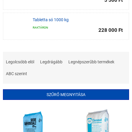
5 500 Ft
Tabletta só 1000 kg
RAKTÁRON
228 000 Ft
T
e
Legolcsóbb elöl
Legdrágább
Legnépszerűbb termékek
r
m
ABC szerint
é
k
e
SZŰRŐ MEGNYITÁSA
k
r
T
e
e
n
r
d
m