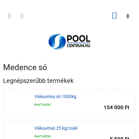
Ugrás
a
fő
KOSÁR
tartalomhoz
Medence só
Legnépszerűbb termékek
Vákuumos só 1000kg
RAKTÁRON
154 000 Ft
Vákuumsó 25 kg/zsák
RAKTÁRON