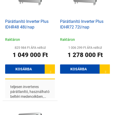
z
k
é
e
s
k
e
l
Párátlanító Inverter Plus
Párátlanító Inverter Plus
i
IDHR48 48l/nap
IDHR72 72l/nap
s
t
Raktáron
Raktáron
á
825 984 Ft ÁFA nélkül
1 006 299 Ft ÁFA nélkül
j
1 049 000 Ft
1 278 000 Ft
a
KOSÁRBA
KOSÁRBA
teljesen inverteres
párátlanító, használható
beltéri medencékben,
pezsgőfürdőben vagy
szaunában, ajánlott
medenceterület: 25m 2 -