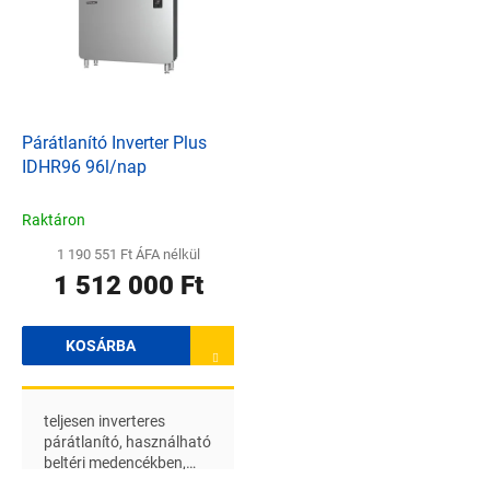
ig
Párátlanító Inverter Plus
IDHR96 96l/nap
Raktáron
1 190 551 Ft ÁFA nélkül
1 512 000 Ft
KOSÁRBA
teljesen inverteres
párátlanító, használható
beltéri medencékben,
pezsgőfürdőben vagy