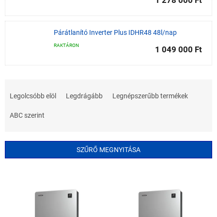
1 278 000 Ft
Párátlanító Inverter Plus IDHR48 48l/nap
RAKTÁRON
1 049 000 Ft
T
e
Legolcsóbb elöl
Legdrágább
Legnépszerűbb termékek
r
m
ABC szerint
é
k
e
SZŰRŐ MEGNYITÁSA
k
r
T
e
e
n
r
d
m
e
é