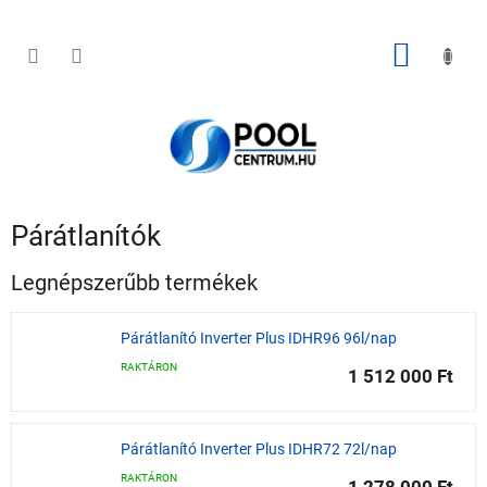
Ugrás
a
fő
KOSÁR
tartalomhoz
Párátlanítók
Legnépszerűbb termékek
Párátlanító Inverter Plus IDHR96 96l/nap
RAKTÁRON
1 512 000 Ft
Párátlanító Inverter Plus IDHR72 72l/nap
RAKTÁRON