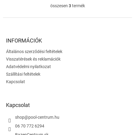
szaunában, ajánlott
összesen
3
termék
L
medenceterület: 40m 2 -
i
ig
s
L
t
á
a
b
i
l
INFORMÁCIÓK
r
é
á
Általános szerződési feltételek
c
n
Visszatérések és reklamációk
y
í
Adatvédelmi nyilatkozat
t
Szállítási feltételek
á
Kapcsolat
s
e
l
e
Kapcsolat
m
e
i
shop
@
pool-centrum.hu
06 70 772 6294
BazenCentrum.sk