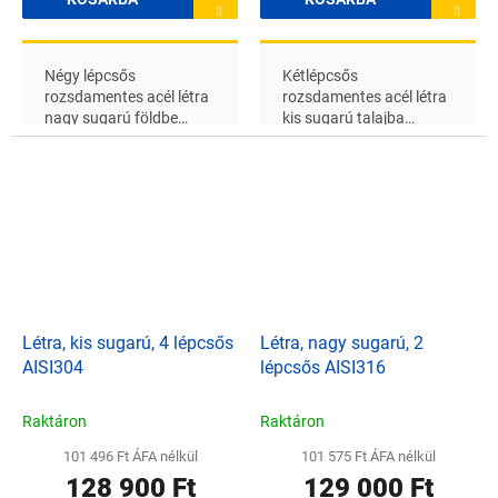
Négy lépcsős
Kétlépcsős
rozsdamentes acél létra
rozsdamentes acél létra
nagy sugarú földbe
kis sugarú talajba
süllyesztett
süllyesztett
medencékhez, alkalmas
medencékhez, alkalmas
édesvízhez
sós vízhez
Létra, kis sugarú, 4 lépcsős
Létra, nagy sugarú, 2
AISI304
lépcsős AISI316
Raktáron
Raktáron
101 496 Ft ÁFA nélkül
101 575 Ft ÁFA nélkül
128 900 Ft
129 000 Ft