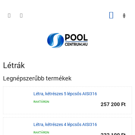
Ugrás
a
fő
KOSÁR
tartalomhoz
Létrák
Legnépszerűbb termékek
Létra, kétrészes 5 lépcsős AISI316
RAKTÁRON
257 200 Ft
Létra, kétrészes 4 lépcsős AISI316
RAKTÁRON