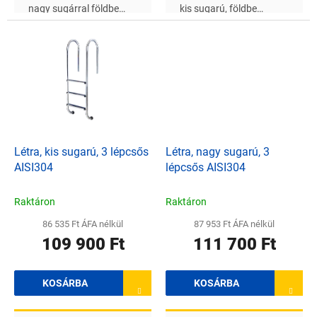
nagy sugárral földbe
kis sugarú, földbe
süllyesztett
süllyesztett
medencékhez,
medencékhez, alkalmas
édesvízhez
édesvízhez
Létra, kis sugarú, 3 lépcsős
Létra, nagy sugarú, 3
AISI304
lépcsős AISI304
Raktáron
Raktáron
86 535 Ft ÁFA nélkül
87 953 Ft ÁFA nélkül
109 900 Ft
111 700 Ft
KOSÁRBA
KOSÁRBA