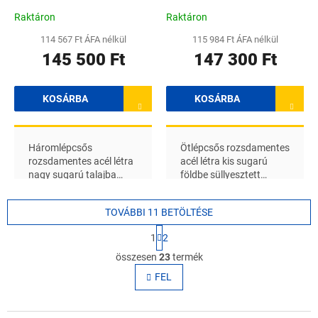
Raktáron
Raktáron
114 567 Ft ÁFA nélkül
115 984 Ft ÁFA nélkül
145 500 Ft
147 300 Ft
KOSÁRBA
KOSÁRBA
Háromlépcsős
Ötlépcsős rozsdamentes
rozsdamentes acél létra
acél létra kis sugarú
nagy sugarú talajba
földbe süllyesztett
süllyesztett
medencékhez, alkalmas
medencékhez, alkalmas
édesvízhez
TOVÁBBI 11 BETÖLTÉSE
sós vízhez
L
1
2
a
L
p
összesen
23
termék
i
o
s
FEL
z
t
á
s
a