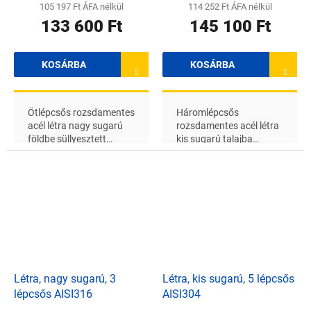
105 197 Ft ÁFA nélkül
114 252 Ft ÁFA nélkül
133 600 Ft
145 100 Ft
KOSÁRBA
KOSÁRBA
Ötlépcsős rozsdamentes
Háromlépcsős
acél létra nagy sugarú
rozsdamentes acél létra
földbe süllyesztett
kis sugarú talajba
medencékhez, alkalmas
süllyesztett
édesvízhez
medencékhez, alkalmas
sós vízhez
Létra, nagy sugarú, 3
Létra, kis sugarú, 5 lépcsős
lépcsős AISI316
AISI304