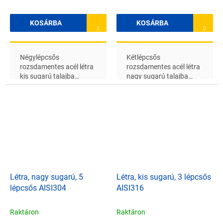
KOSÁRBA
KOSÁRBA
Négylépcsős
Kétlépcsős
rozsdamentes acél létra
rozsdamentes acél létra
kis sugarú talajba
nagy sugarú talajba
süllyesztett
süllyesztett
medencékhez, alkalmas
medencékhez, alkalmas
édesvízhez
sós vízhez
Létra, nagy sugarú, 5
Létra, kis sugarú, 3 lépcsős
lépcsős AISI304
AISI316
Raktáron
Raktáron