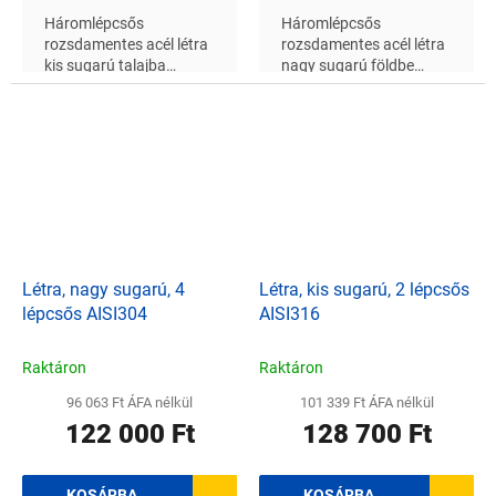
Háromlépcsős
Háromlépcsős
rozsdamentes acél létra
rozsdamentes acél létra
kis sugarú talajba
nagy sugarú földbe
süllyesztett
süllyesztett
medencékhez, alkalmas
medencékhez, alkalmas
édesvízhez
édesvízhez
Létra, nagy sugarú, 4
Létra, kis sugarú, 2 lépcsős
lépcsős AISI304
AISI316
Raktáron
Raktáron
96 063 Ft ÁFA nélkül
101 339 Ft ÁFA nélkül
122 000 Ft
128 700 Ft
KOSÁRBA
KOSÁRBA