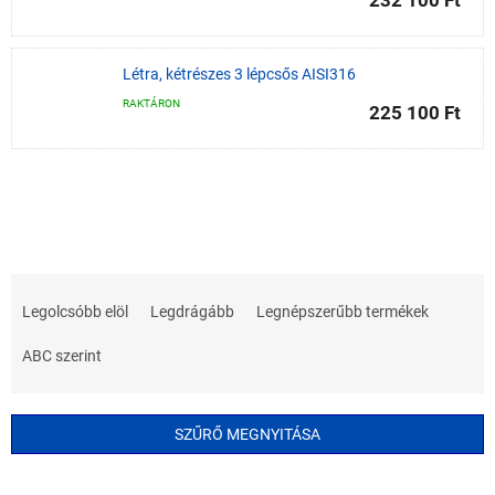
232 100 Ft
Létra, kétrészes 3 lépcsős AISI316
RAKTÁRON
225 100 Ft
T
e
Legolcsóbb elöl
Legdrágább
Legnépszerűbb termékek
r
m
ABC szerint
é
k
e
SZŰRŐ MEGNYITÁSA
k
r
T