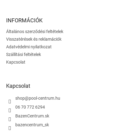
L
i
r
á
á
b
n
l
INFORMÁCIÓK
y
é
í
Általános szerződési feltételek
c
t
Visszatérések és reklamációk
á
s
Adatvédelmi nyilatkozat
e
Szállítási feltételek
l
Kapcsolat
e
m
e
i
Kapcsolat
shop
@
pool-centrum.hu
06 70 772 6294
BazenCentrum.sk
bazencentrum_sk