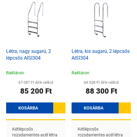
e
e
n
r
d
m
e
é
z
k
é
e
s
k
e
l
Létra, nagy sugarú, 2
Létra, kis sugarú, 2 lépcsős
i
lépcsős AISI304
AISI304
s
t
Raktáron
Raktáron
á
67 087 Ft ÁFA nélkül
69 528 Ft ÁFA nélkül
j
85 200 Ft
88 300 Ft
a
KOSÁRBA
KOSÁRBA
Kétlépcsős
Kétlépcsős
rozsdamentes acél létra
rozsdamentes acél létra