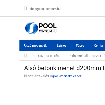
Ugrás
a
shop@pool-centrum.hu
fő
tartalomhoz
Úszó medencék
Szűrés
Fűtés
Kémia
Kezdőlap
Uszoda építése
Előszerelt alkatrészek
Alsó betonkimenet d200mm D
A
Nincs értékelés
Ugrás az értékeléshez
termék
átlagos
értékelése
5-
ből