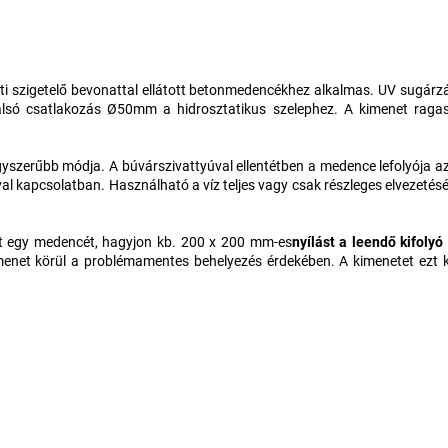
eti szigetelő bevonattal ellátott betonmedencékhez alkalmas. UV sugár
alsó csatlakozás Ø50mm a hidrosztatikus szelephez. A kimenet ragasz
szerűbb módja. A búvárszivattyúval ellentétben a medence lefolyója az u
al kapcsolatban. Használható a víz teljes vagy csak részleges elvezetésére
pít egy medencét, hagyjon kb. 200 x 200 mm-es
nyílást a leendő kifolyó
enet körül a problémamentes behelyezés érdekében. A kimenetet ezt k