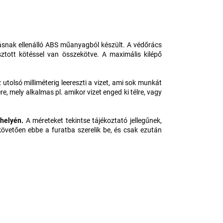
zásnak ellenálló ABS műanyagból készült. A védőrács
tott kötéssel van összekötve. A maximális kilépő
tolsó milliméterig leereszti a vizet, ami sok munkát
, mely alkalmas pl. amikor vizet enged ki télre, vagy
 helyén.
A méreteket tekintse tájékoztató jellegűnek,
övetően ebbe a furatba szerelik be, és csak ezután