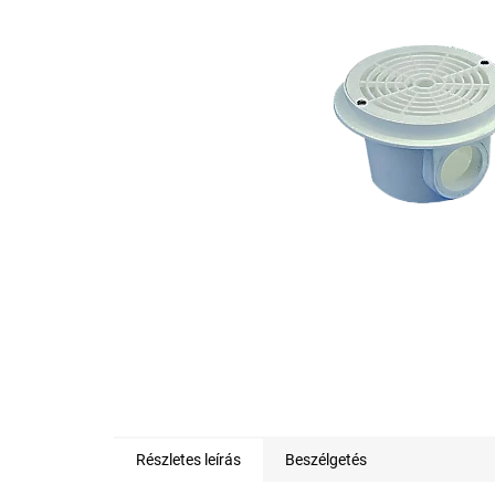
0,0
csillag.
Részletes leírás
Beszélgetés