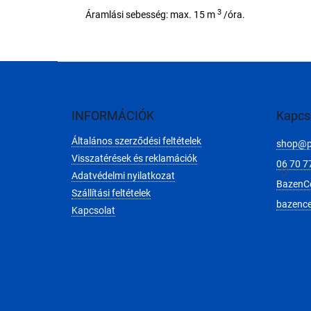
3
Áramlási sebesség: max. 15 m
/óra.
L
á
b
l
INFORMÁCIÓK
Kapcs
é
Általános szerződési feltételek
c
shop
@
Visszatérések és reklamációk
06 70 7
Adatvédelmi nyilatkozat
BazenC
Szállítási feltételek
bazenc
Kapcsolat