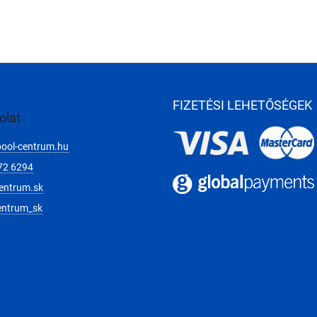
FIZETÉSI LEHETŐSÉGEK
olat
pool-centrum.hu
72 6294
entrum.sk
entrum_sk