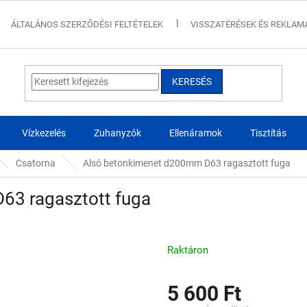
ÁLTALÁNOS SZERZŐDÉSI FELTÉTELEK
VISSZATÉRÉSEK ÉS REKLAM
KERESÉS
Vízkezelés
Zuhanyzók
Ellenáramok
Tisztítás
Csatorna
Alsó betonkimenet d200mm D63 ragasztott fuga
63 ragasztott fuga
Raktáron
5 600 Ft