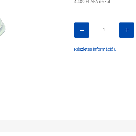
4 409 Ft ÁFA nélkül
Egységár:
Részletes információ