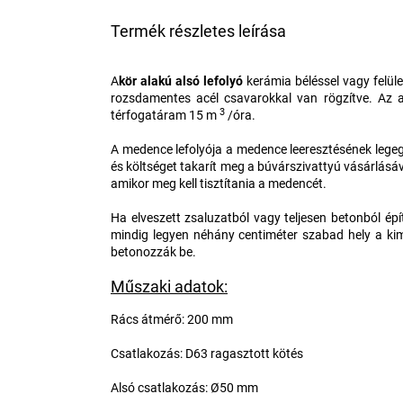
Termék részletes leírása
A
kör alakú alsó lefolyó
kerámia béléssel vagy felül
rozsdamentes acél csavarokkal van rögzítve. Az 
3
térfogatáram 15 m
/óra.
A medence lefolyója a medence leeresztésének legegy
és költséget takarít meg a búvárszivattyú vásárlásáv
amikor meg kell tisztítania a medencét.
Ha elveszett zsaluzatból vagy teljesen betonból é
mindig legyen néhány centiméter szabad hely a kim
betonozzák be.
Műszaki adatok:
Rács átmérő: 200 mm
Csatlakozás: D63 ragasztott kötés
Alsó csatlakozás: Ø50 mm