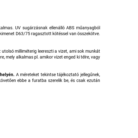
alkalmas. UV sugárzásnak ellenálló ABS műanyagból
 kimenet D63/75 ragasztott kötéssel van összekötve.
tolsó milliméterig leereszti a vizet, ami sok munkát
, mely alkalmas pl. amikor vizet enged ki télre, vagy
 helyén.
A méreteket tekintse tájékoztató jellegűnek,
övetően ebbe a furatba szerelik be, és csak ezután