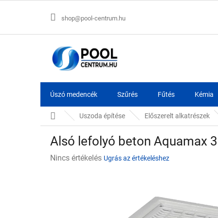
Ugrás
a
shop@pool-centrum.hu
fő
tartalomhoz
Úszó medencék
Szűrés
Fűtés
Kémia
Kezdőlap
Uszoda építése
Előszerelt alkatrészek
Alsó lefolyó beton Aquamax 
A
Nincs értékelés
Ugrás az értékeléshez
termék
átlagos
értékelése
5-
ből