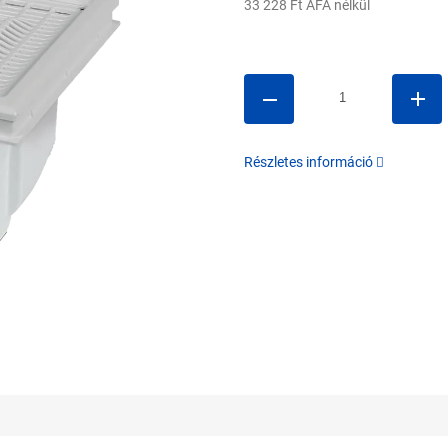
33 228 Ft ÁFA nélkül
Egységár:
Részletes információ