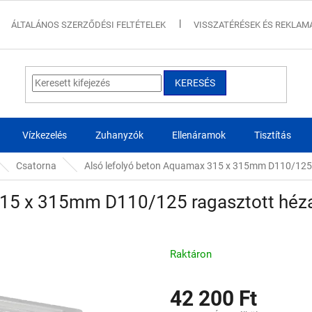
ÁLTALÁNOS SZERZŐDÉSI FELTÉTELEK
VISSZATÉRÉSEK ÉS REKLAM
KERESÉS
Vízkezelés
Zuhanyzók
Ellenáramok
Tisztítás
Csatorna
Alsó lefolyó beton Aquamax 315 x 315mm D110/125
315 x 315mm D110/125 ragasztott héz
Raktáron
42 200 Ft