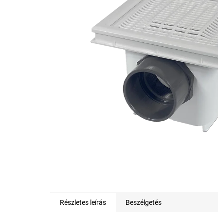
0,0
csillag.
Részletes leírás
Beszélgetés