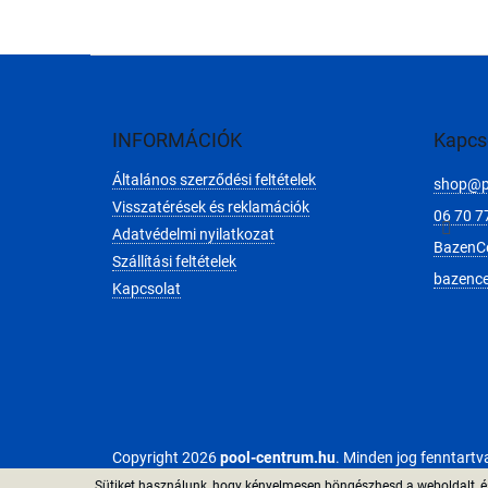
L
á
b
l
INFORMÁCIÓK
Kapcs
é
Általános szerződési feltételek
c
shop
@
Visszatérések és reklamációk
06 70 7
Adatvédelmi nyilatkozat
BazenC
Szállítási feltételek
bazenc
Kapcsolat
Copyright 2026
pool-centrum.hu
. Minden jog fenntartv
Sütiket használunk, hogy kényelmesen böngészhesd a weboldalt, és