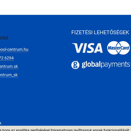
FIZETÉSI LEHETŐSÉGEK
olat
pool-centrum.hu
72 6294
entrum.sk
entrum_sk
a.
 hogy az analitika segítségével folyamatosan javíthassuk annak funkcionalitását, 