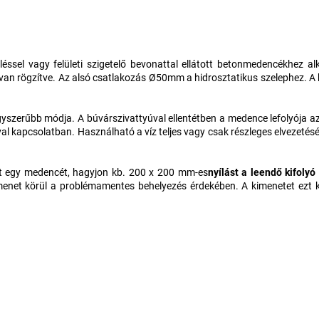
éssel vagy felületi szigetelő bevonattal ellátott betonmedencékhez 
van rögzítve. Az alsó csatlakozás Ø50mm a hidrosztatikus szelephez. A
szerűbb módja. A búvárszivattyúval ellentétben a medence lefolyója az u
al kapcsolatban. Használható a víz teljes vagy csak részleges elvezetésére
pít egy medencét, hagyjon kb. 200 x 200 mm-es
nyílást a leendő kifolyó
enet körül a problémamentes behelyezés érdekében. A kimenetet ezt k