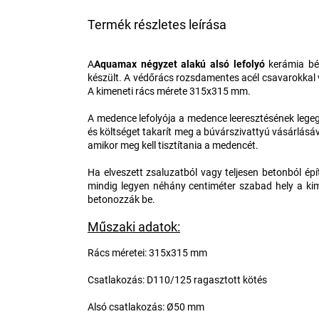
Termék részletes leírása
A
Aquamax négyzet alakú alsó lefolyó
kerámia bél
készült. A védőrács rozsdamentes acél csavarokkal 
A kimeneti rács mérete 315x315 mm.
A medence lefolyója a medence leeresztésének legegy
és költséget takarít meg a búvárszivattyú vásárlásáv
amikor meg kell tisztítania a medencét.
Ha elveszett zsaluzatból vagy teljesen betonból é
mindig legyen néhány centiméter szabad hely a kim
betonozzák be.
Műszaki adatok:
Rács méretei: 315x315 mm
Csatlakozás: D110/125 ragasztott kötés
Alsó csatlakozás: Ø50 mm