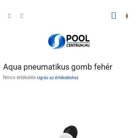
Ugrás
a
fő
KOSÁR
tartalomhoz
Aqua pneumatikus gomb fehér
A
Nincs értékelés
Ugrás az értékeléshez
termék
átlagos
értékelése
5-
ből
0,0
csillag.