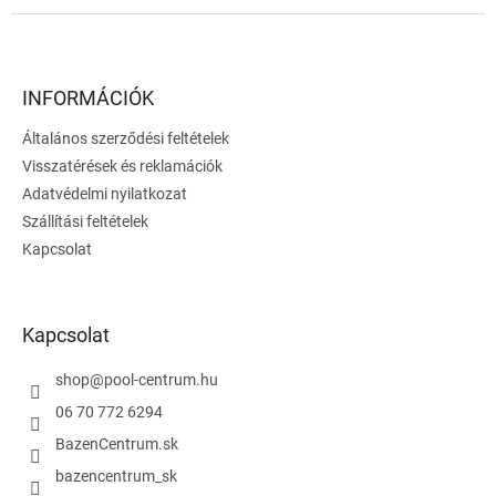
L
á
b
l
INFORMÁCIÓK
é
Általános szerződési feltételek
c
Visszatérések és reklamációk
Adatvédelmi nyilatkozat
Szállítási feltételek
Kapcsolat
Kapcsolat
shop
@
pool-centrum.hu
06 70 772 6294
BazenCentrum.sk
bazencentrum_sk