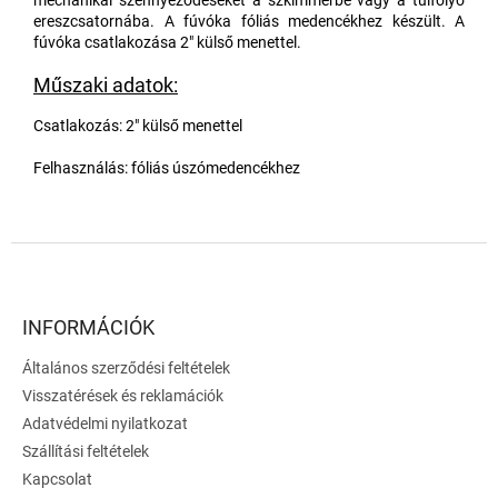
mechanikai szennyeződéseket a szkimmerbe vagy a túlfolyó
ereszcsatornába. A fúvóka fóliás medencékhez készült. A
fúvóka csatlakozása 2" külső menettel.
Műszaki adatok:
Csatlakozás: 2" külső menettel
Felhasználás: fóliás úszómedencékhez
L
á
b
l
INFORMÁCIÓK
é
Általános szerződési feltételek
c
Visszatérések és reklamációk
Adatvédelmi nyilatkozat
Szállítási feltételek
Kapcsolat