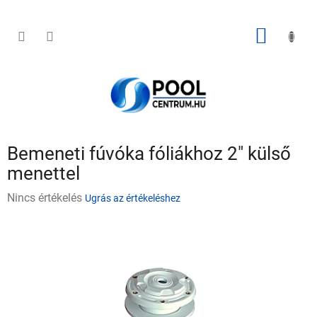
Ugrás
a
fő
KOSÁR
tartalomhoz
Bemeneti fúvóka fóliákhoz 2" külső
menettel
A
Nincs értékelés
Ugrás az értékeléshez
termék
átlagos
értékelése
5-
ből
0,0
csillag.