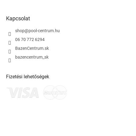
Kapcsolat
shop
@
pool-centrum.hu
06 70 772 6294
BazenCentrum.sk
bazencentrum_sk
Fizetési lehetőségek