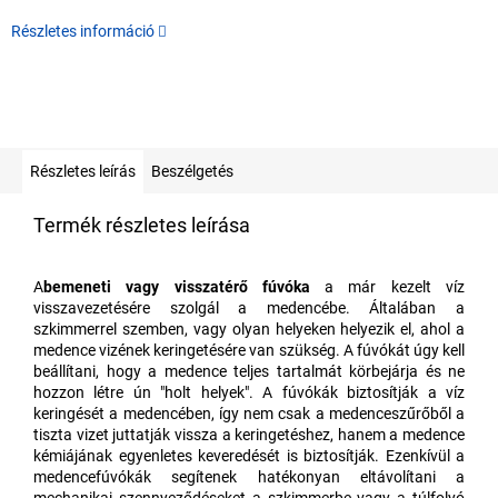
Részletes információ
Részletes leírás
Beszélgetés
Termék részletes leírása
A
bemeneti vagy visszatérő fúvóka
a már kezelt víz
visszavezetésére szolgál a medencébe. Általában a
szkimmerrel szemben, vagy olyan helyeken helyezik el, ahol a
medence vizének keringetésére van szükség. A fúvókát úgy kell
beállítani, hogy a medence teljes tartalmát körbejárja és ne
hozzon létre ún "holt helyek". A fúvókák biztosítják a víz
keringését a medencében, így nem csak a medenceszűrőből a
tiszta vizet juttatják vissza a keringetéshez, hanem a medence
kémiájának egyenletes keveredését is biztosítják. Ezenkívül a
medencefúvókák segítenek hatékonyan eltávolítani a