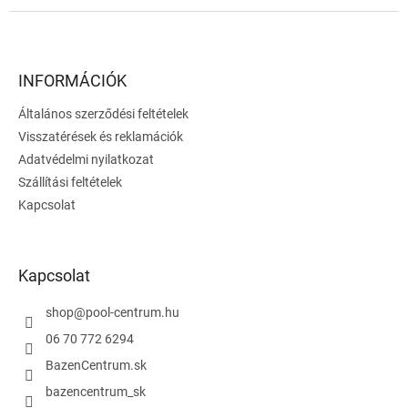
L
á
b
l
INFORMÁCIÓK
é
Általános szerződési feltételek
c
Visszatérések és reklamációk
Adatvédelmi nyilatkozat
Szállítási feltételek
Kapcsolat
Kapcsolat
shop
@
pool-centrum.hu
06 70 772 6294
BazenCentrum.sk
bazencentrum_sk