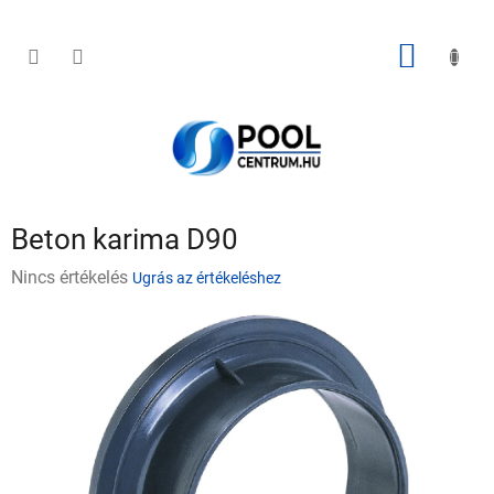
Ugrás
a
fő
KOSÁR
tartalomhoz
Beton karima D90
A
Nincs értékelés
Ugrás az értékeléshez
termék
átlagos
értékelése
5-
ből
0,0
csillag.