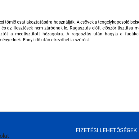
xi tömlő csatlakoztatására használják. A csövek a tengelykapcsoló bel
s az illesztések nem záródnak le. Ragasztás előtt először tisztítsa 
ztót a megtisztított hézagokra. A ragasztás után hagyja a fugákat 
ényednek. Ennyi idő után elkezdheti a szűrést.
FIZETÉSI LEHETŐSÉGEK
olat