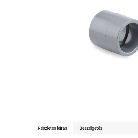
0,0
csillag.
Részletes leírás
Beszélgetés