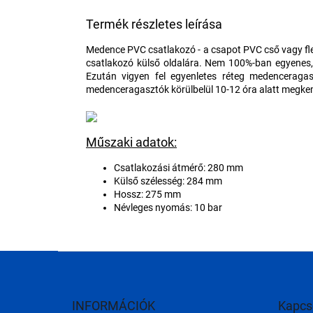
Termék részletes leírása
Medence PVC csatlakozó - a csapot PVC cső vagy fle
csatlakozó külső oldalára. Nem 100%-ban egyenes, é
Ezután vigyen fel egyenletes réteg medenceragas
medenceragasztók körülbelül 10-12 óra alatt megkem
Műszaki adatok:
Csatlakozási átmérő: 280 mm
Külső szélesség: 284 mm
Hossz: 275 mm
Névleges nyomás: 10 bar
L
á
b
l
INFORMÁCIÓK
Kapcs