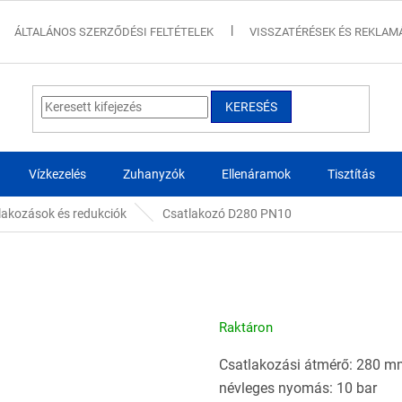
ÁLTALÁNOS SZERZŐDÉSI FELTÉTELEK
VISSZATÉRÉSEK ÉS REKLAM
KERESÉS
Vízkezelés
Zuhanyzók
Ellenáramok
Tisztítás
lakozások és redukciók
Csatlakozó D280 PN10
Raktáron
Csatlakozási átmérő: 280 m
névleges nyomás: 10 bar