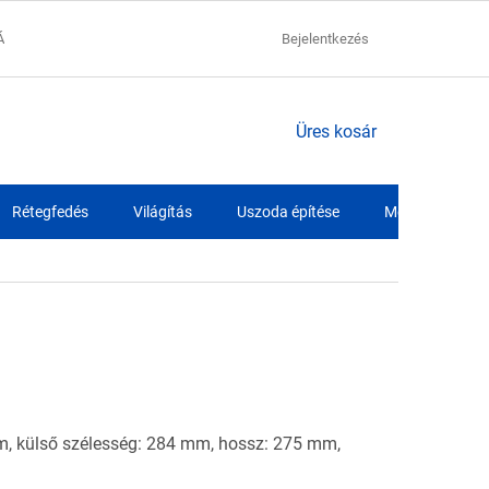
ÁCIÓK
ADATVÉDELMI NYILATKOZAT
Bejelentkezés
SZÁLLÍTÁSI FELTÉTELEK
KOSÁR
Üres kosár
Rétegfedés
Világítás
Uszoda építése
Medence fóliák
m, külső szélesség: 284 mm, hossz: 275 mm,