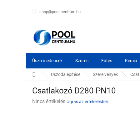
Ugrás
a
shop@pool-centrum.hu
fő
tartalomhoz
Úszó medencék
Szűrés
Fűtés
Kémia
Kezdőlap
Uszoda építése
Szerelvények
Csat
Csatlakozó D280 PN10
A
Nincs értékelés
Ugrás az értékeléshez
termék
átlagos
értékelése
5-
ből