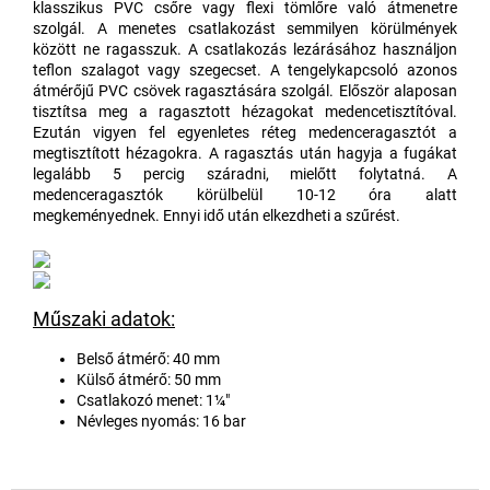
klasszikus PVC csőre vagy flexi tömlőre való átmenetre
szolgál. A menetes csatlakozást semmilyen körülmények
között ne ragasszuk. A csatlakozás lezárásához használjon
teflon szalagot vagy szegecset. A tengelykapcsoló azonos
átmérőjű PVC csövek ragasztására szolgál. Először alaposan
tisztítsa meg a ragasztott hézagokat medencetisztítóval.
Ezután vigyen fel egyenletes réteg medenceragasztót a
megtisztított hézagokra. A ragasztás után hagyja a fugákat
legalább 5 percig száradni, mielőtt folytatná. A
medenceragasztók körülbelül 10-12 óra alatt
megkeményednek. Ennyi idő után elkezdheti a szűrést.
Műszaki adatok:
Belső átmérő: 40 mm
Külső átmérő: 50 mm
Csatlakozó menet: 1¼"
Névleges nyomás: 16 bar