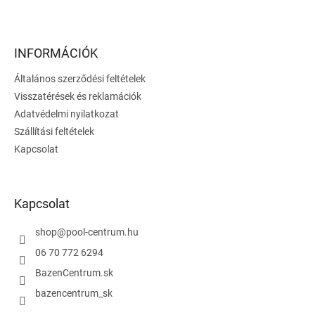
L
á
b
l
INFORMÁCIÓK
é
Általános szerződési feltételek
c
Visszatérések és reklamációk
Adatvédelmi nyilatkozat
Szállítási feltételek
Kapcsolat
Kapcsolat
shop
@
pool-centrum.hu
06 70 772 6294
BazenCentrum.sk
bazencentrum_sk