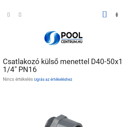
Ugrás
a
fő
KOSÁR
tartalomhoz
Csatlakozó külső menettel D40-50x1
1/4" PN16
A
Nincs értékelés
Ugrás az értékeléshez
termék
átlagos
értékelése
5-
ből
0,0
csillag.