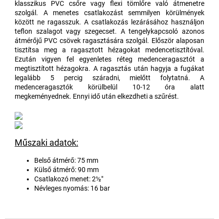
klasszikus PVC csőre vagy flexi tömlőre való átmenetre
szolgál. A menetes csatlakozást semmilyen körülmények
között ne ragasszuk. A csatlakozás lezárásához használjon
teflon szalagot vagy szegecset. A tengelykapcsoló azonos
átmérőjű PVC csövek ragasztására szolgál. Először alaposan
tisztítsa meg a ragasztott hézagokat medencetisztítóval.
Ezután vigyen fel egyenletes réteg medenceragasztót a
megtisztított hézagokra. A ragasztás után hagyja a fugákat
legalább 5 percig száradni, mielőtt folytatná. A
medenceragasztók körülbelül 10-12 óra alatt
megkeményednek. Ennyi idő után elkezdheti a szűrést.
Műszaki adatok:
Belső átmérő: 75 mm
Külső átmérő: 90 mm
Csatlakozó menet: 2½"
Névleges nyomás: 16 bar