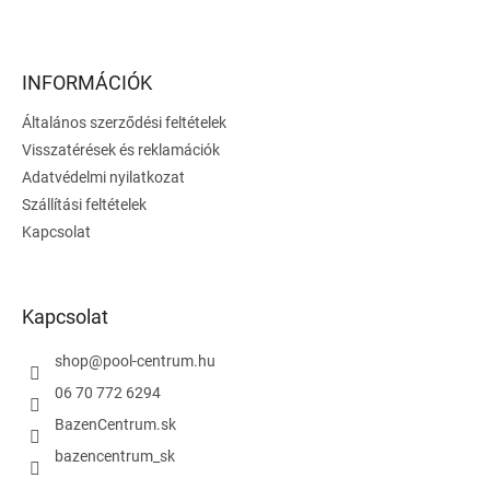
L
á
b
l
INFORMÁCIÓK
é
Általános szerződési feltételek
c
Visszatérések és reklamációk
Adatvédelmi nyilatkozat
Szállítási feltételek
Kapcsolat
Kapcsolat
shop
@
pool-centrum.hu
06 70 772 6294
BazenCentrum.sk
bazencentrum_sk