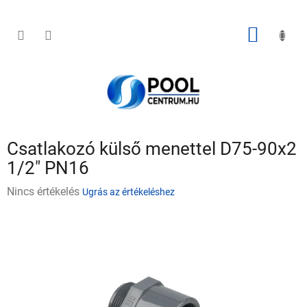
Ugrás
a
fő
KOSÁR
tartalomhoz
Csatlakozó külső menettel D75-90x2
1/2" PN16
A
Nincs értékelés
Ugrás az értékeléshez
termék
átlagos
értékelése
5-
ből
0,0
csillag.