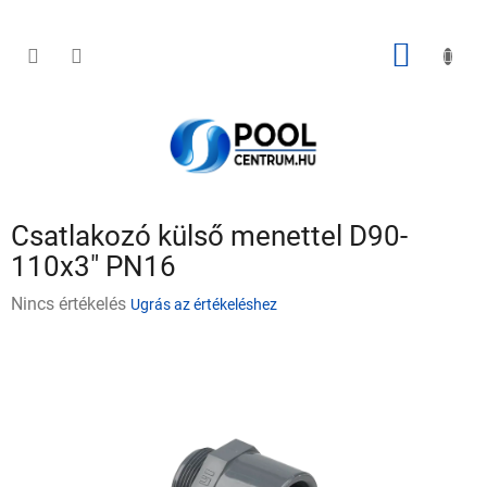
Ugrás
a
fő
KOSÁR
tartalomhoz
Csatlakozó külső menettel D90-
110x3" PN16
A
Nincs értékelés
Ugrás az értékeléshez
termék
átlagos
értékelése
5-
ből
0,0
csillag.