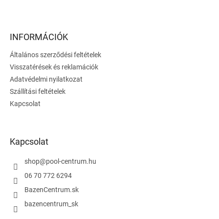
L
á
b
l
INFORMÁCIÓK
é
Általános szerződési feltételek
c
Visszatérések és reklamációk
Adatvédelmi nyilatkozat
Szállítási feltételek
Kapcsolat
Kapcsolat
shop
@
pool-centrum.hu
06 70 772 6294
BazenCentrum.sk
bazencentrum_sk