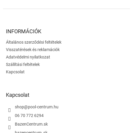
L
á
b
l
INFORMÁCIÓK
é
Általános szerződési feltételek
c
Visszatérések és reklamációk
Adatvédelmi nyilatkozat
Szállítási feltételek
Kapcsolat
Kapcsolat
shop
@
pool-centrum.hu
06 70 772 6294
BazenCentrum.sk
bazencentrum_sk