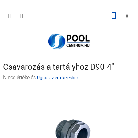
Ugrás
a
fő
KOSÁR
tartalomhoz
Csavarozás a tartályhoz D90-4"
A
Nincs értékelés
Ugrás az értékeléshez
termék
átlagos
értékelése
5-
ből
0,0
csillag.