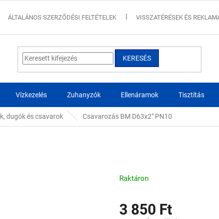
ÁLTALÁNOS SZERZŐDÉSI FELTÉTELEK
VISSZATÉRÉSEK ÉS REKLAM
KERESÉS
Vízkezelés
Zuhanyzók
Ellenáramok
Tisztítás
k, dugók és csavarok
Csavarozás BM D63x2" PN10
Raktáron
3 850 Ft