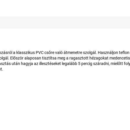
ásról a klasszikus PVC csőre való átmenetre szolgál. Használjon teflon
gál. Először alaposan tisztítsa meg a ragasztott hézagokat medencetiszt
tás után hagyja az illesztéseket legalább 5 percig száradni, mielőtt fo
t.