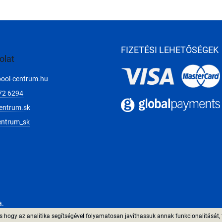
FIZETÉSI LEHETŐSÉGEK
olat
pool-centrum.hu
72 6294
entrum.sk
entrum_sk
a.
 hogy az analitika segítségével folyamatosan javíthassuk annak funkcionalitását, 