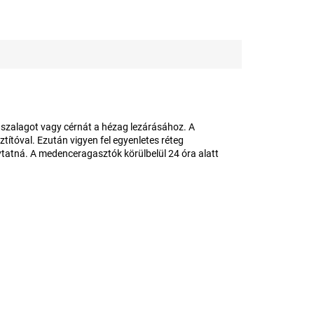
 szalagot vagy cérnát a hézag lezárásához. A
ítóval. Ezután vigyen fel egyenletes réteg
lytatná. A medenceragasztók körülbelül 24 óra alatt