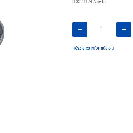
3 032 Ft ÁFA nélkül
Egységár:
Részletes információ