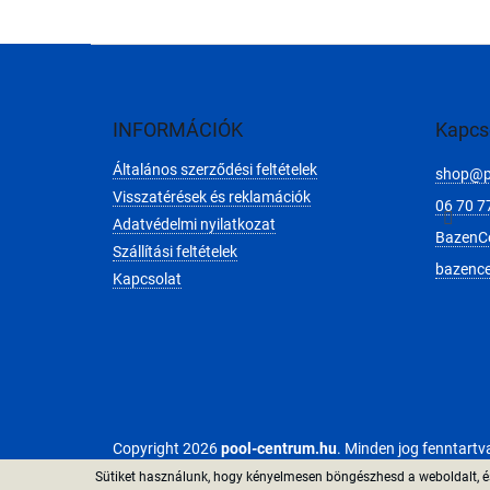
L
á
b
l
INFORMÁCIÓK
Kapcs
é
Általános szerződési feltételek
c
shop
@
Visszatérések és reklamációk
06 70 7
Adatvédelmi nyilatkozat
BazenC
Szállítási feltételek
bazenc
Kapcsolat
Copyright 2026
pool-centrum.hu
. Minden jog fenntartv
Sütiket használunk, hogy kényelmesen böngészhesd a weboldalt, és