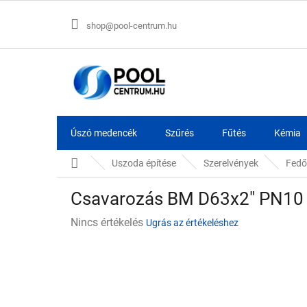
Ugrás
a
shop@pool-centrum.hu
fő
tartalomhoz
Úszó medencék
Szűrés
Fűtés
Kémia
Kezdőlap
Uszoda építése
Szerelvények
Fedő
Csavarozás BM D63x2" PN10
A
Nincs értékelés
Ugrás az értékeléshez
termék
átlagos
értékelése
5-
ből