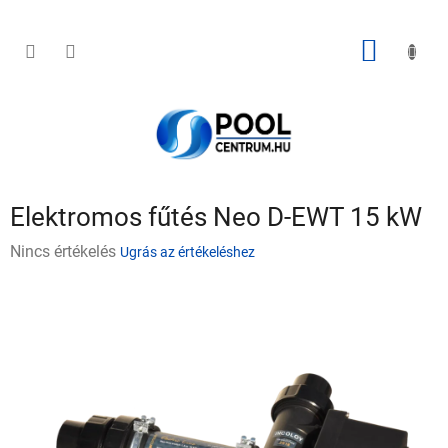
Ugrás
a
fő
KOSÁR
tartalomhoz
Elektromos fűtés Neo D-EWT 15 kW
A
Nincs értékelés
Ugrás az értékeléshez
termék
átlagos
értékelése
5-
ből
0,0
csillag.