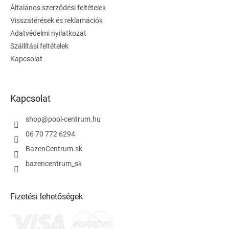
é
Általános szerződési feltételek
c
Visszatérések és reklamációk
Adatvédelmi nyilatkozat
Szállítási feltételek
Kapcsolat
Kapcsolat
shop
@
pool-centrum.hu
06 70 772 6294
BazenCentrum.sk
bazencentrum_sk
Fizetési lehetőségek