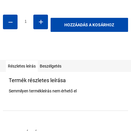
Egységár:
HOZZÁADÁS A KOSÁRHOZ
Részletes leírás
Beszélgetés
Termék részletes leírása
Semmilyen termékleírás nem érhető el
L
á
b