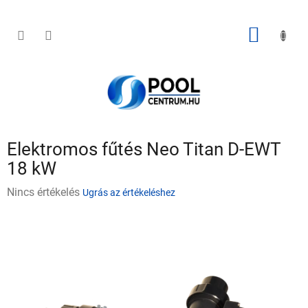
Ugrás
a
fő
KOSÁR
tartalomhoz
Elektromos fűtés Neo Titan D-EWT
18 kW
A
Nincs értékelés
Ugrás az értékeléshez
termék
átlagos
értékelése
5-
ből
0,0
csillag.