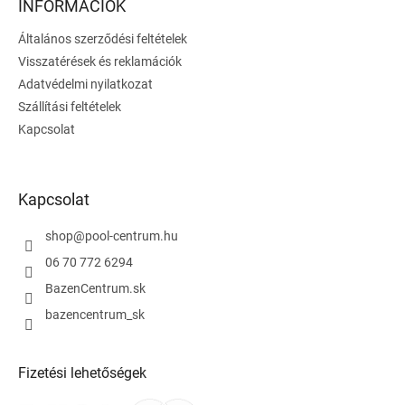
l
INFORMÁCIÓK
é
Általános szerződési feltételek
c
Visszatérések és reklamációk
Adatvédelmi nyilatkozat
Szállítási feltételek
Kapcsolat
Kapcsolat
shop
@
pool-centrum.hu
06 70 772 6294
BazenCentrum.sk
bazencentrum_sk
Fizetési lehetőségek