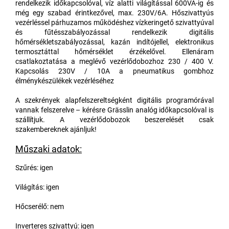
rendelkezik időkapcsolóval, víz alatti világítással 600VA-ig és
még egy szabad érintkezővel, max. 230V/6A. Hőszivattyús
vezérléssel párhuzamos működéshez vízkeringető szivattyúval
és fűtésszabályozással rendelkezik digitális
hőmérsékletszabályozással, kazán indítójellel, elektronikus
termosztáttal hőmérséklet érzékelővel. Ellenáram
csatlakoztatása a meglévő vezérlődobozhoz 230 / 400 V.
Kapcsolás 230V / 10A a pneumatikus gombhoz
élménykészülékek vezérléséhez
A szekrények alapfelszereltségként digitális programórával
vannak felszerelve – kérésre Grässlin analóg időkapcsolóval is
szállítjuk. A vezérlődobozok beszerelését csak
szakembereknek ajánljuk!
Műszaki adatok:
Szűrés: igen
Világítás: igen
Hőcserélő: nem
Inverteres szivattyú: igen