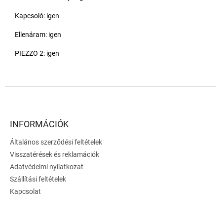
Kapcsoló: igen
Ellenáram: igen
PIEZZO 2: igen
L
á
b
l
INFORMÁCIÓK
é
Általános szerződési feltételek
c
Visszatérések és reklamációk
Adatvédelmi nyilatkozat
Szállítási feltételek
Kapcsolat