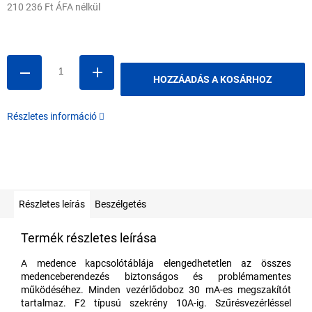
210 236 Ft ÁFA nélkül
Egységár:
HOZZÁADÁS A KOSÁRHOZ
Részletes információ
Részletes leírás
Beszélgetés
Termék részletes leírása
A medence kapcsolótáblája elengedhetetlen az összes
medenceberendezés biztonságos és problémamentes
működéséhez. Minden vezérlődoboz 30 mA-es megszakítót
tartalmaz. F2 típusú szekrény 10A-ig. Szűrésvezérléssel