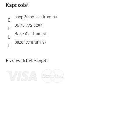
Kapcsolat
shop
@
pool-centrum.hu
06 70 772 6294
BazenCentrum.sk
bazencentrum_sk
Fizetési lehetőségek