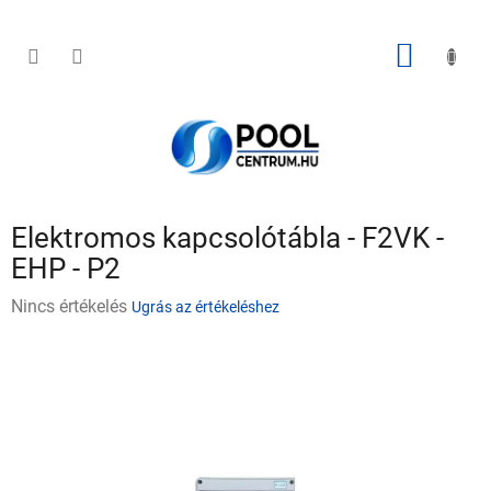
Ugrás
a
fő
KOSÁR
tartalomhoz
Elektromos kapcsolótábla - F2VK -
EHP - P2
A
Nincs értékelés
Ugrás az értékeléshez
termék
átlagos
értékelése
5-
ből
0,0
csillag.