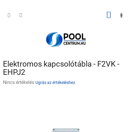
Ugrás
a
fő
KOSÁR
tartalomhoz
Elektromos kapcsolótábla - F2VK -
EHPJ2
A
Nincs értékelés
Ugrás az értékeléshez
termék
átlagos
értékelése
5-
ből
0,0
csillag.