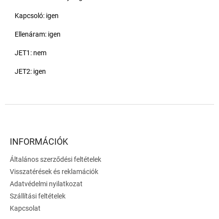
Kapcsoló: igen
Ellenáram: igen
JET1: nem
JET2: igen
L
á
b
l
INFORMÁCIÓK
é
Általános szerződési feltételek
c
Visszatérések és reklamációk
Adatvédelmi nyilatkozat
Szállítási feltételek
Kapcsolat