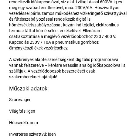
rendelkezik időkapcsolóval, víz alatti világítással 600VA-ig és
még egy szabad érintkezővel, max. 230V/6A. Hőszivattyús
vezérléssel párhuzamos működéshez vízkeringető szivattyúval
és fűtésszabályozással rendelkezik digitális
hőmérsékletszabályozással, kazán indítójellel, elektronikus
termosztáttal hőmérséklet érzékelővel. Ellenáram
csatlakoztatása a meglévő vezérlődobozhoz 230 / 400 V.
Kapcsolás 230V / 10A a pneumatikus gombhoz
élménykészülékek vezérléséhez
A szekrények alapfelszereltségként digitális programórával
vannak felszerelve – kérésre Grässlin analóg időkapcsolóval is
szállítjuk. A vezérlődobozok beszerelését csak
szakembereknek ajánljuk!
Műszaki adatok:
Szűrés: igen
Világítás: igen
Hőcserélő: nem
Inverteres szivattyú: igen