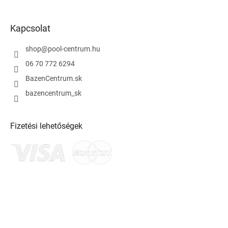
Kapcsolat
shop
@
pool-centrum.hu
06 70 772 6294
BazenCentrum.sk
bazencentrum_sk
Fizetési lehetőségek