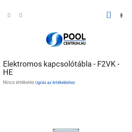
Ugrás
a
fő
KOSÁR
tartalomhoz
Elektromos kapcsolótábla - F2VK -
HE
A
Nincs értékelés
Ugrás az értékeléshez
termék
átlagos
értékelése
5-
ből
0,0
csillag.