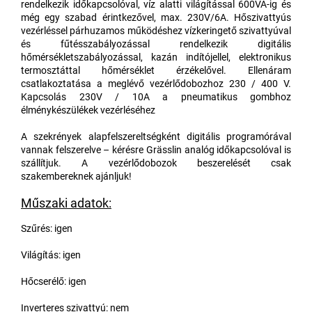
rendelkezik időkapcsolóval, víz alatti világítással 600VA-ig és
még egy szabad érintkezővel, max. 230V/6A. Hőszivattyús
vezérléssel párhuzamos működéshez vízkeringető szivattyúval
és fűtésszabályozással rendelkezik digitális
hőmérsékletszabályozással, kazán indítójellel, elektronikus
termosztáttal hőmérséklet érzékelővel. Ellenáram
csatlakoztatása a meglévő vezérlődobozhoz 230 / 400 V.
Kapcsolás 230V / 10A a pneumatikus gombhoz
élménykészülékek vezérléséhez
A szekrények alapfelszereltségként digitális programórával
vannak felszerelve – kérésre Grässlin analóg időkapcsolóval is
szállítjuk. A vezérlődobozok beszerelését csak
szakembereknek ajánljuk!
Műszaki adatok:
Szűrés: igen
Világítás: igen
Hőcserélő: igen
Inverteres szivattyú: nem