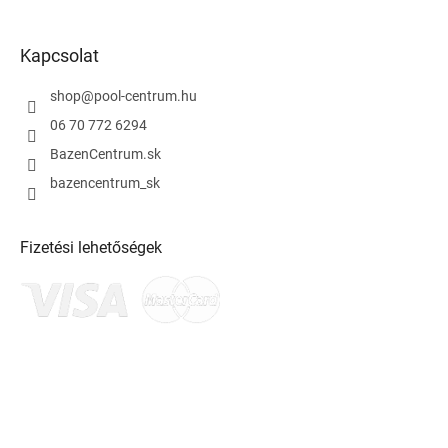
Kapcsolat
shop
@
pool-centrum.hu
06 70 772 6294
BazenCentrum.sk
bazencentrum_sk
Fizetési lehetőségek