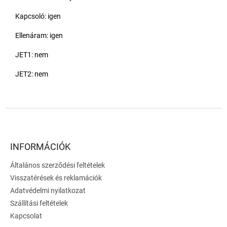
Kapcsoló: igen
Ellenáram: igen
JET1: nem
JET2: nem
L
á
b
l
INFORMÁCIÓK
é
Általános szerződési feltételek
c
Visszatérések és reklamációk
Adatvédelmi nyilatkozat
Szállítási feltételek
Kapcsolat