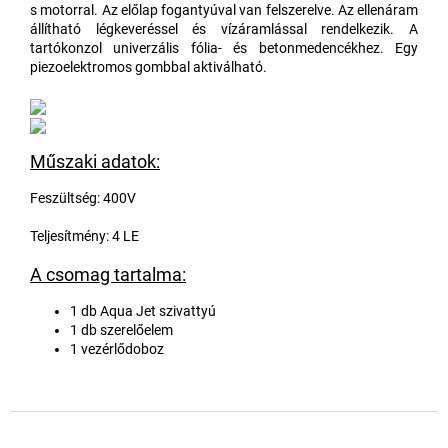
s motorral. Az előlap fogantyúval van felszerelve. Az ellenáram
állítható légkeveréssel és vízáramlással rendelkezik. A
tartókonzol univerzális fólia- és betonmedencékhez. Egy
piezoelektromos gombbal aktiválható.
Műszaki adatok:
Feszültség: 400V
Teljesítmény: 4 LE
A csomag tartalma:
1 db Aqua Jet szivattyú
1 db szerelőelem
1 vezérlődoboz
L
á