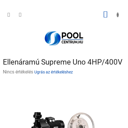
Ugrás
a
fő
KOSÁR
tartalomhoz
Ellenáramú Supreme Uno 4HP/400V
A
Nincs értékelés
Ugrás az értékeléshez
termék
átlagos
értékelése
5-
ből
0,0
csillag.