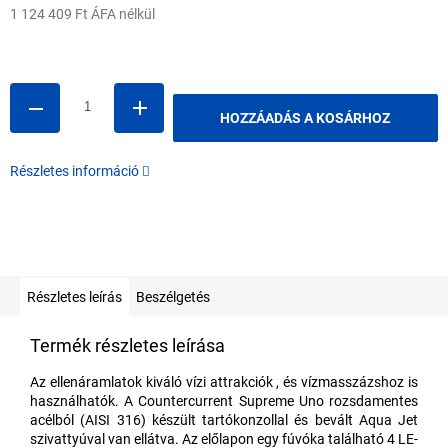
1 124 409 Ft ÁFA nélkül
Egységár:
HOZZÁADÁS A KOSÁRHOZ
Részletes információ
Részletes leírás
Beszélgetés
Termék részletes leírása
Az ellenáramlatok kiváló vízi attrakciók
, és vízmasszázshoz is
használhatók.
A Countercurrent Supreme Uno rozsdamentes
acélból (AISI 316) készült tartókonzollal és bevált Aqua Jet
szivattyúval van ellátva. Az előlapon egy fúvóka található 4 LE-