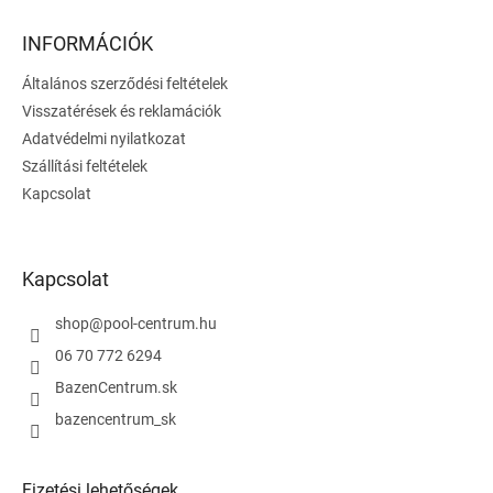
b
l
INFORMÁCIÓK
é
Általános szerződési feltételek
c
Visszatérések és reklamációk
Adatvédelmi nyilatkozat
Szállítási feltételek
Kapcsolat
Kapcsolat
shop
@
pool-centrum.hu
06 70 772 6294
BazenCentrum.sk
bazencentrum_sk
Fizetési lehetőségek