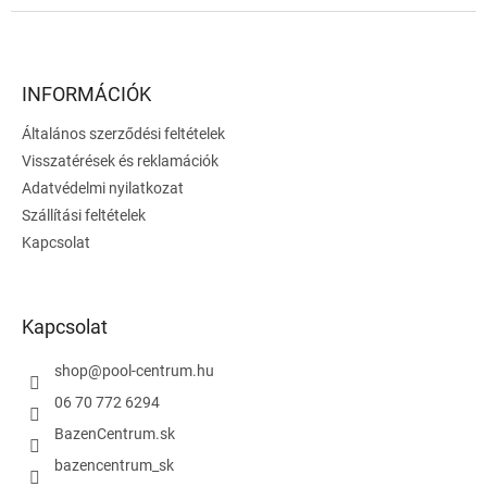
L
á
b
l
INFORMÁCIÓK
é
Általános szerződési feltételek
c
Visszatérések és reklamációk
Adatvédelmi nyilatkozat
Szállítási feltételek
Kapcsolat
Kapcsolat
shop
@
pool-centrum.hu
06 70 772 6294
BazenCentrum.sk
bazencentrum_sk