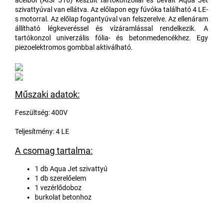
acélból (AISI 316) készült tartókonzollal és bevált Aqua Jet
szivattyúval van ellátva. Az előlapon egy fúvóka található 4 LE-
s motorral. Az előlap fogantyúval van felszerelve. Az ellenáram
állítható légkeveréssel és vízáramlással rendelkezik. A
tartókonzol univerzális fólia- és betonmedencékhez. Egy
piezoelektromos gombbal aktiválható.
Műszaki adatok:
Feszültség: 400V
Teljesítmény: 4 LE
A csomag tartalma:
1 db Aqua Jet szivattyú
1 db szerelőelem
1 vezérlődoboz
burkolat betonhoz