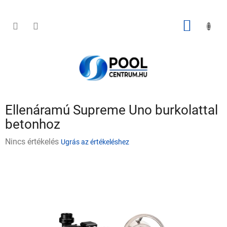
Ugrás
a
fő
KOSÁR
tartalomhoz
Ellenáramú Supreme Uno burkolattal
betonhoz
A
Nincs értékelés
Ugrás az értékeléshez
termék
átlagos
értékelése
5-
ből
0,0
csillag.