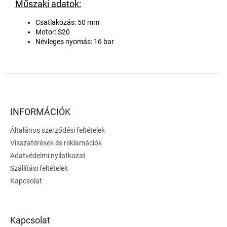
Műszaki adatok:
Csatlakozás: 50 mm
Motor: S20
Névleges nyomás: 16 bar
L
á
b
l
INFORMÁCIÓK
é
Általános szerződési feltételek
c
Visszatérések és reklamációk
Adatvédelmi nyilatkozat
Szállítási feltételek
Kapcsolat
Kapcsolat