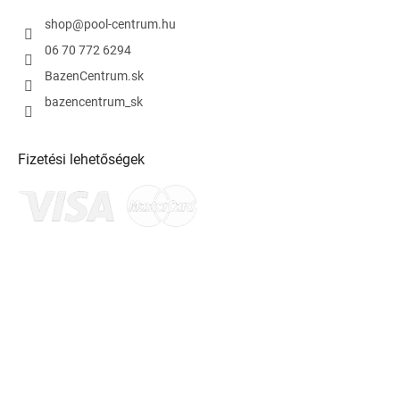
shop
@
pool-centrum.hu
06 70 772 6294
BazenCentrum.sk
bazencentrum_sk
Fizetési lehetőségek