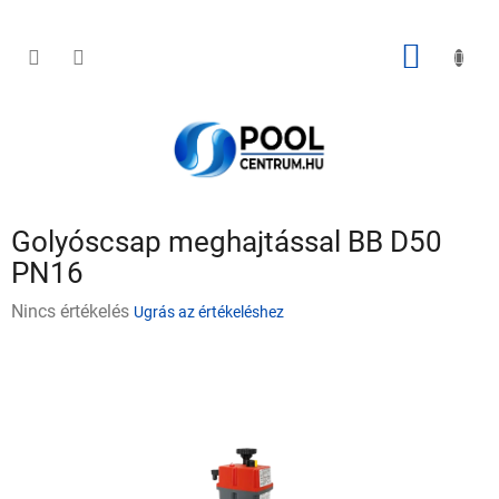
Ugrás
a
fő
KOSÁR
tartalomhoz
Golyóscsap meghajtással BB D50
PN16
A
Nincs értékelés
Ugrás az értékeléshez
termék
átlagos
értékelése
5-
ből
0,0
csillag.