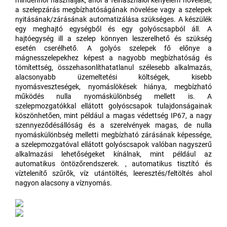
mindenhol használják, ahol a felhasználói kényelem növelése,
a szelepzárás megbízhatóságának növelése vagy a szelepek
nyitásának/zárásának automatizálása szükséges. A készülék
egy meghajtó egységből és egy golyóscsapból áll. A
hajtóegység ill a szelep könnyen leszerelhető és szükség
esetén cserélhető. A golyós szelepek fő előnye a
mágnesszelepekhez képest a nagyobb megbízhatóság és
tömítettség, összehasonlíthatatlanul szélesebb alkalmazás,
alacsonyabb üzemeltetési költségek, kisebb
nyomásveszteségek, nyomáslökések hiánya, megbízható
működés nulla nyomáskülönbség mellett is. A
szelepmozgatókkal ellátott golyóscsapok tulajdonságainak
köszönhetően, mint például a magas védettség IP67, a nagy
szennyeződésállóság és a szerelvények magas, de nulla
nyomáskülönbség melletti megbízható zárásának képessége,
a szelepmozgatóval ellátott golyóscsapok valóban nagyszerű
alkalmazási lehetőségeket kínálnak, mint például az
automatikus öntözőrendszerek. , automatikus tisztító és
víztelenítő szűrők, víz utántöltés, leeresztés/feltöltés ahol
nagyon alacsony a víznyomás.