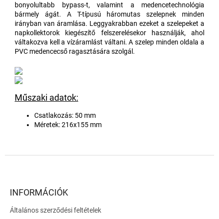
bonyolultabb bypass-t, valamint a medencetechnológia
bármely ágát. A T-típusú háromutas szelepnek minden
irányban van áramlása. Leggyakrabban ezeket a szelepeket a
napkollektorok kiegészítő felszerelésekor használják, ahol
váltakozva kell a vízáramlást váltani. A szelep minden oldala a
PVC medencecső ragasztására szolgál.
Műszaki adatok:
Csatlakozás: 50 mm
Méretek: 216x155 mm
L
á
b
l
INFORMÁCIÓK
é
Általános szerződési feltételek
c