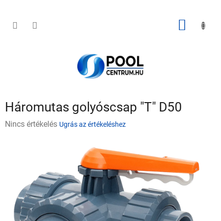
Ugrás
a
fő
KOSÁR
tartalomhoz
Háromutas golyóscsap "T" D50
A
Nincs értékelés
Ugrás az értékeléshez
termék
átlagos
értékelése
5-
ből
0,0
csillag.