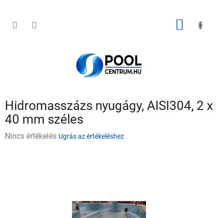
Ugrás
a
fő
KOSÁR
tartalomhoz
Hidromasszázs nyugágy, AISI304, 2 x
40 mm széles
A
Nincs értékelés
Ugrás az értékeléshez
termék
átlagos
értékelése
5-
ből
0,0
csillag.