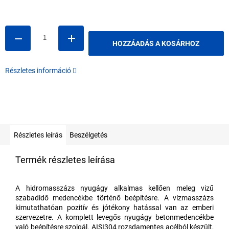
Egységár:
HOZZÁADÁS A KOSÁRHOZ
Részletes információ
Részletes leírás
Beszélgetés
Termék részletes leírása
A hidromasszázs nyugágy alkalmas kellően meleg vizű
szabadidő medencékbe történő beépítésre. A vízmasszázs
kimutathatóan pozitív és jótékony hatással van az emberi
szervezetre. A komplett levegős nyugágy betonmedencékbe
való beépítésre szolgál. AISI304 rozsdamentes acélból készült,