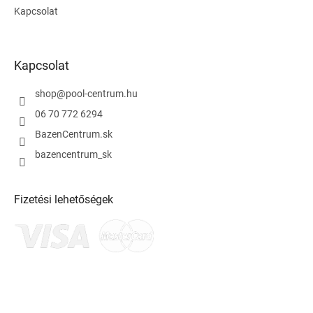
Kapcsolat
Kapcsolat
shop
@
pool-centrum.hu
06 70 772 6294
BazenCentrum.sk
bazencentrum_sk
Fizetési lehetőségek