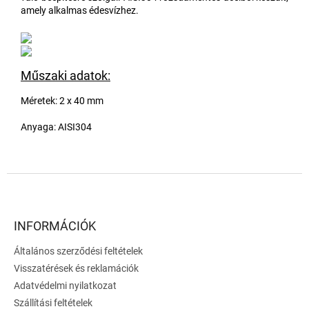
amely alkalmas édesvízhez.
Műszaki adatok:
Méretek: 2 x 40 mm
Anyaga: AISI304
L
á
b
l
INFORMÁCIÓK
é
Általános szerződési feltételek
c
Visszatérések és reklamációk
Adatvédelmi nyilatkozat
Szállítási feltételek