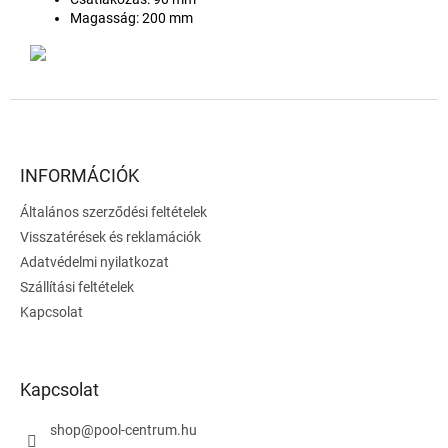
Magasság: 200 mm
L
á
b
l
INFORMÁCIÓK
é
Általános szerződési feltételek
c
Visszatérések és reklamációk
Adatvédelmi nyilatkozat
Szállítási feltételek
Kapcsolat
Kapcsolat
shop
@
pool-centrum.hu