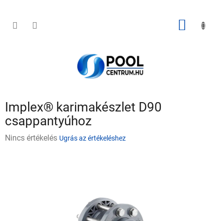
Ugrás
a
fő
KOSÁR
tartalomhoz
Implex® karimakészlet D90
csappantyúhoz
A
Nincs értékelés
Ugrás az értékeléshez
termék
átlagos
értékelése
5-
ből
0,0
csillag.