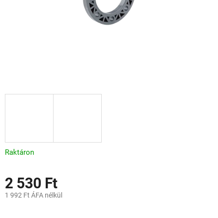
Raktáron
2 530 Ft
1 992 Ft ÁFA nélkül
Egységár: