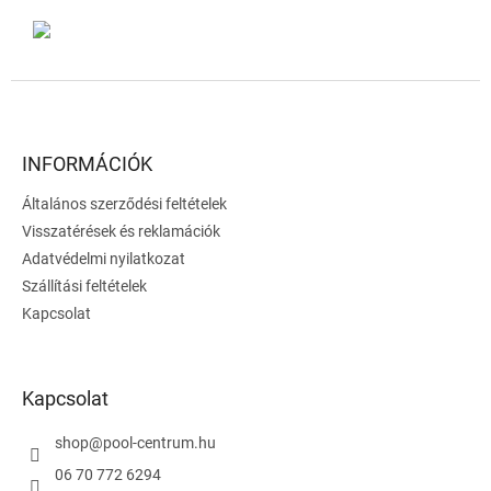
L
á
b
l
INFORMÁCIÓK
é
Általános szerződési feltételek
c
Visszatérések és reklamációk
Adatvédelmi nyilatkozat
Szállítási feltételek
Kapcsolat
Kapcsolat
shop
@
pool-centrum.hu
06 70 772 6294