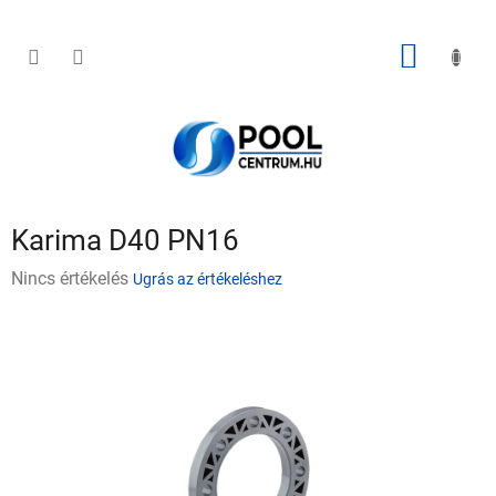
Ugrás
a
fő
KOSÁR
tartalomhoz
Karima D40 PN16
A
Nincs értékelés
Ugrás az értékeléshez
termék
átlagos
értékelése
5-
ből
0,0
csillag.