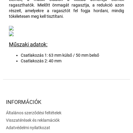
ragaszthatók. Mielőtt önmagát ragasztja, a redukció azon
részeit, amelyekre a ragasztót fel fogja hordani, mindig
tökéletesen meg kell tisztítani.
Műszaki adatok:
Csatlakozás 1: 63 mm külső / 50 mm belső
Csatlakozás 2: 40 mm
L
á
b
l
INFORMÁCIÓK
é
Általános szerződési feltételek
c
Visszatérések és reklamációk
Adatvédelmi nyilatkozat