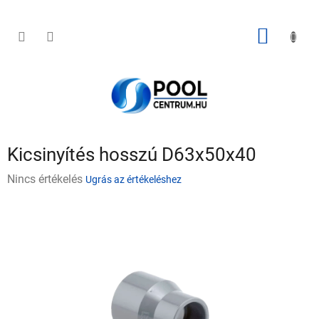
Ugrás
a
fő
KOSÁR
tartalomhoz
Kicsinyítés hosszú D63x50x40
A
Nincs értékelés
Ugrás az értékeléshez
termék
átlagos
értékelése
5-
ből
0,0
csillag.