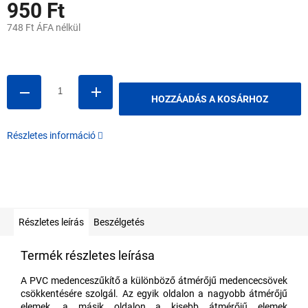
950 Ft
748 Ft ÁFA nélkül
Egységár:
HOZZÁADÁS A KOSÁRHOZ
Részletes információ
Részletes leírás
Beszélgetés
Termék részletes leírása
A PVC medenceszűkítő a különböző átmérőjű medencecsövek
csökkentésére szolgál. Az egyik oldalon a nagyobb átmérőjű
elemek, a másik oldalon a kisebb átmérőjű elemek