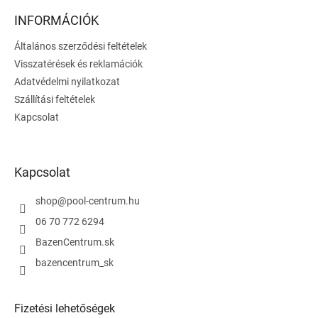
b
l
INFORMÁCIÓK
é
Általános szerződési feltételek
c
Visszatérések és reklamációk
Adatvédelmi nyilatkozat
Szállítási feltételek
Kapcsolat
Kapcsolat
shop
@
pool-centrum.hu
06 70 772 6294
BazenCentrum.sk
bazencentrum_sk
Fizetési lehetőségek