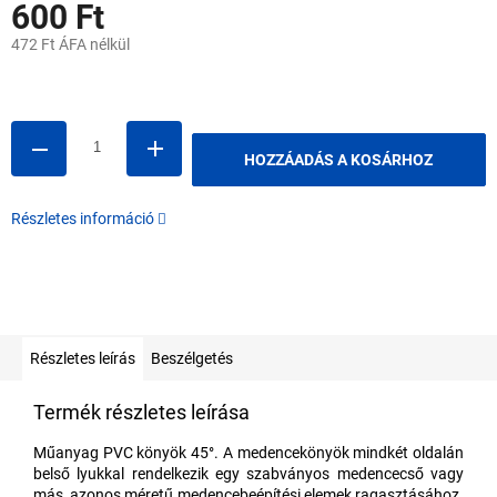
600 Ft
472 Ft ÁFA nélkül
Egységár:
HOZZÁADÁS A KOSÁRHOZ
Részletes információ
Részletes leírás
Beszélgetés
Termék részletes leírása
Műanyag PVC könyök 45°. A medencekönyök mindkét oldalán
belső lyukkal rendelkezik egy szabványos medencecső vagy
más, azonos méretű medencebeépítési elemek ragasztásához.