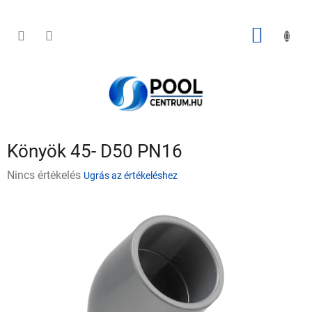
Ugrás
a
fő
KOSÁR
tartalomhoz
Könyök 45- D50 PN16
A
Nincs értékelés
Ugrás az értékeléshez
termék
átlagos
értékelése
5-
ből
0,0
csillag.