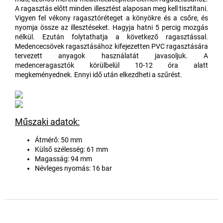
A ragasztás előtt minden illesztést alaposan meg kell tisztítani.
Vigyen fel vékony ragasztóréteget a könyökre és a csőre, és
nyomja össze az illesztéseket. Hagyja hatni 5 percig mozgás
nélkül. Ezután folytathatja a következő ragasztással.
Medencecsövek ragasztásához kifejezetten PVC ragasztására
tervezett anyagok használatát javasoljuk. A
medenceragasztók körülbelül 10-12 óra alatt
megkeményednek. Ennyi idő után elkezdheti a szűrést.
Műszaki adatok:
Átmérő: 50 mm
Külső szélesség: 61 mm
Magasság: 94 mm
Névleges nyomás: 16 bar
L
á