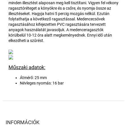
minden illesztést alaposan meg kell tisztítani. Vigyen fel vékony
ragasztóréteget a könyökre és a csőre, és nyomja össze az
illesztéseket. Hagyja hatni 5 percig mozgás nélkül. Ezután
folytathatja a következő ragasztással. Medencecsövek
ragasztásához kifejezetten PVC ragasztására tervezett
anyagok használatát javasoljuk. A medenceragasztók
körülbelül 10-12 óra alatt megkeményednek. Ennyi idő után
elkezdheti a szűrést.
Műszaki adatok:
Átmérő: 25 mm
Névleges nyomás: 16 bar
L
á
b
l
INFORMÁCIÓK