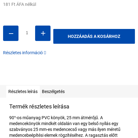
181 Ft ÁFA nélkül
Egységár:
HOZZÁADÁS A KOSÁRHOZ
Részletes információ
Részletes leírás
Beszélgetés
Termék részletes leírása
90°-os műanyag PVC könyök, 25 mm átmérőjű. A
medencekönyök mindkét oldalán van egy belső nyílás egy
szabványos 25 mm-es medencecső vagy más ilyen méretű
medencebeépítési elemek rögzítéséhez. A ragasztás előtt