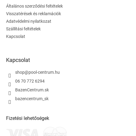
é
Általános szerződési feltételek
c
Visszatérések és reklamációk
Adatvédelmi nyilatkozat
Szállítási feltételek
Kapcsolat
Kapcsolat
shop
@
pool-centrum.hu
06 70 772 6294
BazenCentrum.sk
bazencentrum_sk
Fizetési lehetőségek