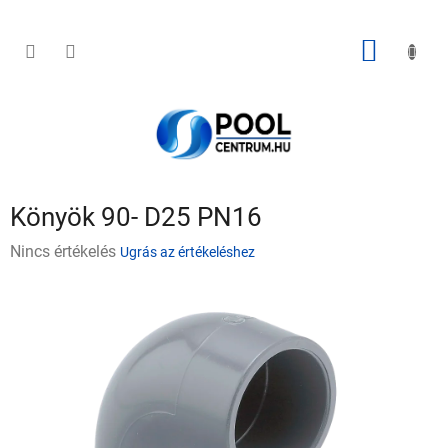
Ugrás
a
fő
KOSÁR
tartalomhoz
Könyök 90- D25 PN16
A
Nincs értékelés
Ugrás az értékeléshez
termék
átlagos
értékelése
5-
ből
0,0
csillag.