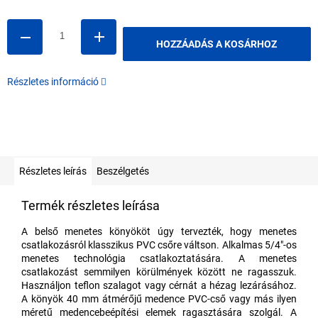
HOZZÁADÁS A KOSÁRHOZ
Részletes információ
Részletes leírás
Beszélgetés
Termék részletes leírása
A belső menetes könyököt úgy tervezték, hogy menetes
csatlakozásról klasszikus PVC csőre váltson. Alkalmas 5/4"-os
menetes technológia csatlakoztatására. A menetes
csatlakozást semmilyen körülmények között ne ragasszuk.
Használjon teflon szalagot vagy cérnát a hézag lezárásához.
A könyök 40 mm átmérőjű medence PVC-cső vagy más ilyen
méretű medencebeépítési elemek ragasztására szolgál. A