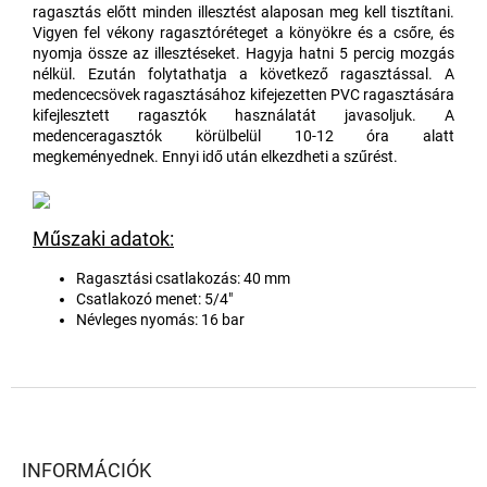
ragasztás előtt minden illesztést alaposan meg kell tisztítani.
Vigyen fel vékony ragasztóréteget a könyökre és a csőre, és
nyomja össze az illesztéseket. Hagyja hatni 5 percig mozgás
nélkül. Ezután folytathatja a következő ragasztással. A
medencecsövek ragasztásához kifejezetten PVC ragasztására
kifejlesztett ragasztók használatát javasoljuk. A
medenceragasztók körülbelül 10-12 óra alatt
megkeményednek. Ennyi idő után elkezdheti a szűrést.
Műszaki adatok:
Ragasztási csatlakozás: 40 mm
Csatlakozó menet: 5/4"
Névleges nyomás: 16 bar
L
á
b
l
INFORMÁCIÓK