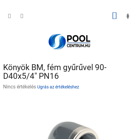
Ugrás
a
fő
KOSÁR
tartalomhoz
Könyök BM, fém gyűrűvel 90-
D40x5/4" PN16
A
Nincs értékelés
Ugrás az értékeléshez
termék
átlagos
értékelése
5-
ből
0,0
csillag.