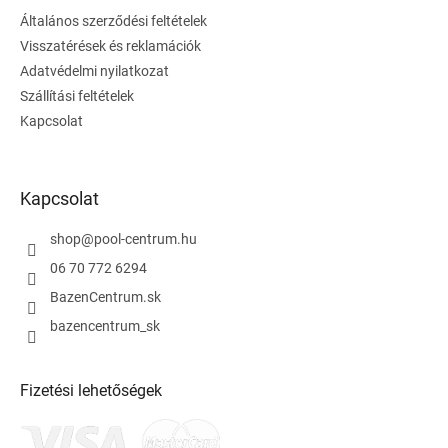
é
Általános szerződési feltételek
c
Visszatérések és reklamációk
Adatvédelmi nyilatkozat
Szállítási feltételek
Kapcsolat
Kapcsolat
shop
@
pool-centrum.hu
06 70 772 6294
BazenCentrum.sk
bazencentrum_sk
Fizetési lehetőségek