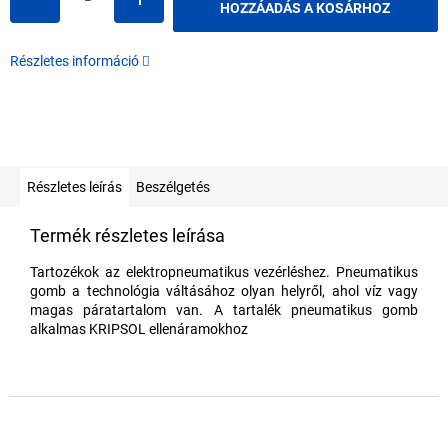
HOZZÁADÁS A KOSÁRHOZ
Részletes információ
Részletes leírás
Beszélgetés
Termék részletes leírása
Tartozékok az elektropneumatikus vezérléshez. Pneumatikus
gomb a technológia váltásához olyan helyről, ahol víz vagy
magas páratartalom van. A tartalék pneumatikus gomb
alkalmas KRIPSOL ellenáramokhoz
L
á