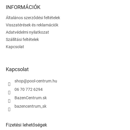
b
l
INFORMÁCIÓK
é
Általános szerződési feltételek
c
Visszatérések és reklamációk
Adatvédelmi nyilatkozat
Szállítási feltételek
Kapcsolat
Kapcsolat
shop
@
pool-centrum.hu
06 70 772 6294
BazenCentrum.sk
bazencentrum_sk
Fizetési lehetőségek