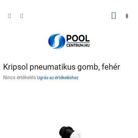
Ugrás
a
fő
KOSÁR
tartalomhoz
Kripsol pneumatikus gomb, fehér
A
Nincs értékelés
Ugrás az értékeléshez
termék
átlagos
értékelése
5-
ből
0,0
csillag.