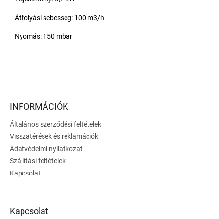
Átfolyási sebesség: 100 m3/h
Nyomás: 150 mbar
L
á
b
l
INFORMÁCIÓK
é
Általános szerződési feltételek
c
Visszatérések és reklamációk
Adatvédelmi nyilatkozat
Szállítási feltételek
Kapcsolat
Kapcsolat