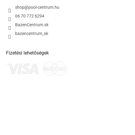
shop
@
pool-centrum.hu
06 70 772 6294
BazenCentrum.sk
bazencentrum_sk
Fizetési lehetőségek