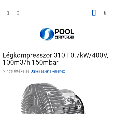
Ugrás
a
fő
KOSÁR
tartalomhoz
Légkompresszor 310T 0.7kW/400V,
100m3/h 150mbar
A
Nincs értékelés
Ugrás az értékeléshez
termék
átlagos
értékelése
5-
ből
0,0
csillag.