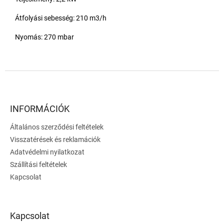
Átfolyási sebesség: 210 m3/h
Nyomás: 270 mbar
L
á
b
l
INFORMÁCIÓK
é
Általános szerződési feltételek
c
Visszatérések és reklamációk
Adatvédelmi nyilatkozat
Szállítási feltételek
Kapcsolat
Kapcsolat