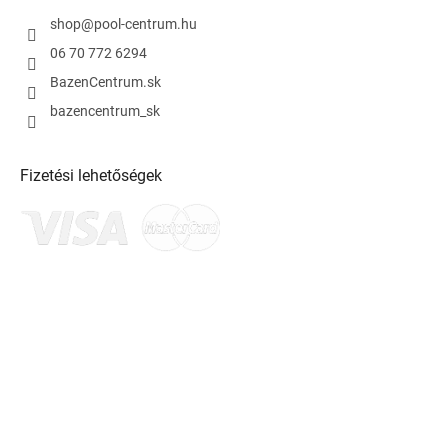
shop
@
pool-centrum.hu
06 70 772 6294
BazenCentrum.sk
bazencentrum_sk
Fizetési lehetőségek