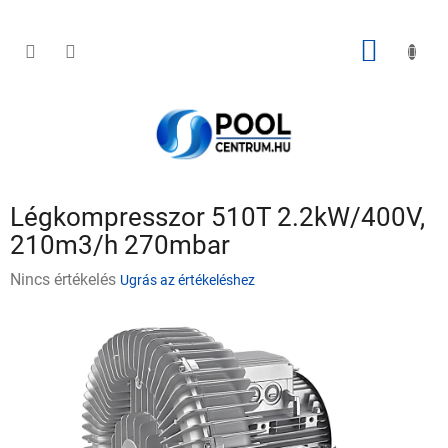
Ugrás
a
fő
KOSÁR
tartalomhoz
Légkompresszor 510T 2.2kW/400V,
210m3/h 270mbar
A
Nincs értékelés
Ugrás az értékeléshez
termék
átlagos
értékelése
5-
ből
0,0
csillag.