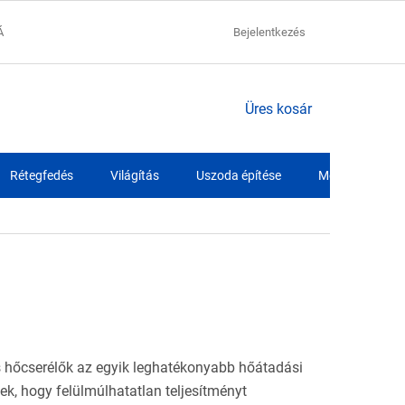
ÁCIÓK
ADATVÉDELMI NYILATKOZAT
Bejelentkezés
SZÁLLÍTÁSI FELTÉTELEK
KOSÁR
Üres kosár
Rétegfedés
Világítás
Uszoda építése
Medence fóliák
 hőcserélők az egyik leghatékonyabb hőátadási
ek, hogy felülmúlhatatlan teljesítményt