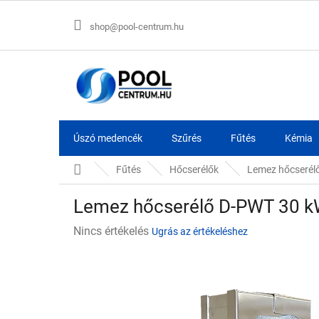
Ugrás
a
shop@pool-centrum.hu
fő
tartalomhoz
Úszó medencék
Szűrés
Fűtés
Kémia
Kezdőlap
Fűtés
Hőcserélők
Lemez hőcserélő
Lemez hőcserélő D-PWT 30 kW
A
Nincs értékelés
Ugrás az értékeléshez
termék
átlagos
értékelése
5-
ből