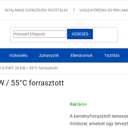
ÁLTALÁNOS SZERZŐDÉSI FELTÉTELEK
VISSZATÉRÉSEK ÉS REKLAM
KERESÉS
Vízkezelés
Zuhanyzók
Ellenáramok
Tisztítás
 D-PWT 30 kW / 55°C forrasztott
 / 55°C forrasztott
Raktáron
A keményforrasztott lemezes
módszer, amelyet úgy tervezt