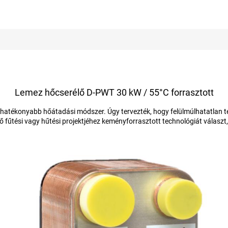
Lemez hőcserélő D-PWT 30 kW / 55°C forrasztott
hatékonyabb hőátadási módszer. Úgy tervezték, hogy felülmúlhatatlan te
ő fűtési vagy hűtési projektjéhez keményforrasztott technológiát választ, 