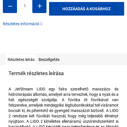
HOZZÁADÁS A KOSÁRHOZ
Részletes információ
Részletes leírás
Beszélgetés
Termék részletes leírása
A JetStream LIDO egy falra szerelhető masszázs- és
hidroterápiás állomás, amelyet arra terveztek, hogy a nyak és a
hát egészségét szolgálja. A fúvóka öt fúvókával van
felszerelve, amelyek mindegyike légbuborékokkal teli vízáramot
bocsát ki, és pihentető és gyengéd masszázst biztosít. A LIDO
2 rendszer két fúvókát használ, hogy még teljesebb élményt
nyújtson. A LIDO 2 kíméletes ellenáramú úszórendszerként is
használható. A LIDO készülék nagy teljesítménye és az állandó