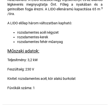
légkeverés megnyugtatja Önt. Főleg a nyakában és a
3
gerincében fogja érezni. A LIDO ellenáramú kapacitása 65 m
/óra.
A LIDO előlap három változatban kapható:
rozsdamentes acél négyzet
rozsdamentes-kerek
rozsdamentes fehér műanyag
Műszaki adatok:
Teljesítmény: 3,2 kW
Feszültség: 230 V
Kivitel: rozsdamentes acél, kör alakú burkolat
Fúvókák száma: 1
L