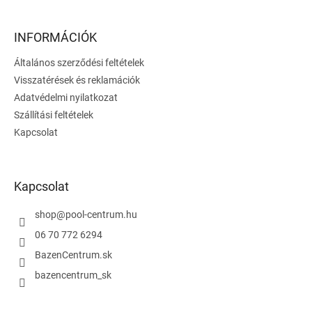
á
b
l
INFORMÁCIÓK
é
Általános szerződési feltételek
c
Visszatérések és reklamációk
Adatvédelmi nyilatkozat
Szállítási feltételek
Kapcsolat
Kapcsolat
shop
@
pool-centrum.hu
06 70 772 6294
BazenCentrum.sk
bazencentrum_sk