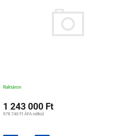
0,0
csillag.
Raktáron
1 243 000 Ft
978 740 Ft ÁFA nélkül
Egységár: