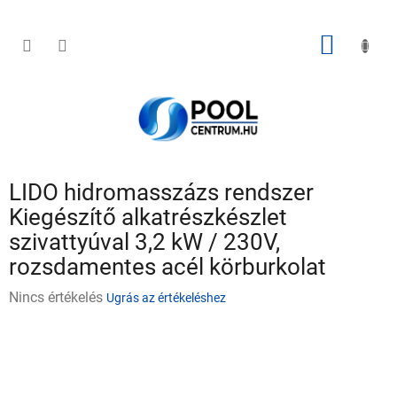
Ugrás
a
fő
KOSÁR
tartalomhoz
LIDO hidromasszázs rendszer
Kiegészítő alkatrészkészlet
szivattyúval 3,2 kW / 230V,
rozsdamentes acél körburkolat
A
Nincs értékelés
Ugrás az értékeléshez
termék
átlagos
értékelése
5-
ből