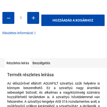
Egységár:
HOZZÁADÁS A KOSÁRHOZ
Részletes információ
Részletes leírás
Beszélgetés
Termék részletes leírása
Az előszűrővel ellátott AQUAFILT szivattyú szűk helyekre is
könnyen beszerelhető. Ez a szivattyú nagy áramlási
sebességet biztosít, és alkalmas a nagyközönség számára
hozzáférhető területeken is. A szivattyú hővédelemmel van
felszerelve. A szivattyú tengelye AISI 316 rozsdamentes acél, a
gyűjtőgyűrű szilikon kerámiából, a szivattyúház, a járókerék, a