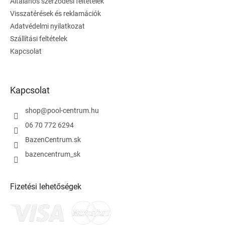
Általános szerződési feltételek
c
Visszatérések és reklamációk
Adatvédelmi nyilatkozat
Szállítási feltételek
Kapcsolat
Kapcsolat
shop
@
pool-centrum.hu
06 70 772 6294
BazenCentrum.sk
bazencentrum_sk
Fizetési lehetőségek