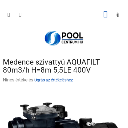
Ugrás
a
fő
KOSÁR
tartalomhoz
Medence szivattyú AQUAFILT
80m3/h H=8m 5,5LE 400V
A
Nincs értékelés
Ugrás az értékeléshez
termék
átlagos
értékelése
5-
ből
0,0
csillag.