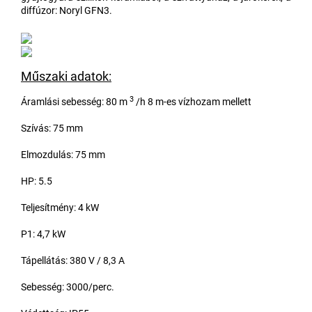
diffúzor: Noryl GFN3.
Műszaki adatok:
3
Áramlási sebesség: 80 m
/h 8 m-es vízhozam mellett
Szívás: 75 mm
Elmozdulás: 75 mm
HP: 5.5
Teljesítmény: 4 kW
P1: 4,7 kW
Tápellátás: 380 V / 8,3 A
Sebesség: 3000/perc.