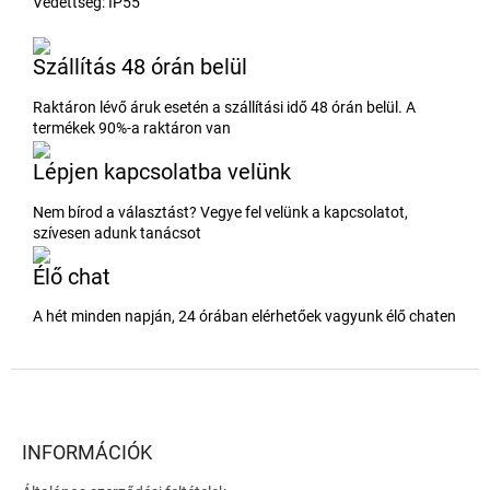
Védettség: IP55
Szállítás 48 órán belül
Raktáron lévő áruk esetén a szállítási idő 48 órán belül. A
termékek 90%-a raktáron van
Lépjen kapcsolatba velünk
Nem bírod a választást? Vegye fel velünk a kapcsolatot,
szívesen adunk tanácsot
Élő chat
A hét minden napján, 24 órában elérhetőek vagyunk élő chaten
L
á
b
l
INFORMÁCIÓK
é