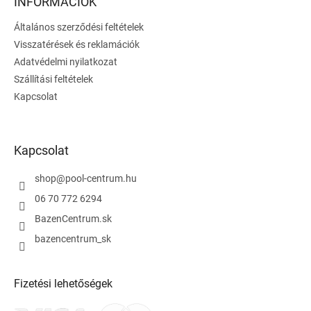
l
INFORMÁCIÓK
é
Általános szerződési feltételek
c
Visszatérések és reklamációk
Adatvédelmi nyilatkozat
Szállítási feltételek
Kapcsolat
Kapcsolat
shop
@
pool-centrum.hu
06 70 772 6294
BazenCentrum.sk
bazencentrum_sk
Fizetési lehetőségek