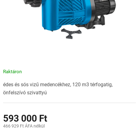
Raktáron
édes és sós vizű medencékhez, 120 m3 térfogatig,
önfelszívó szivattyú
593 000 Ft
466 929 Ft ÁFA nélkül
Egységár: