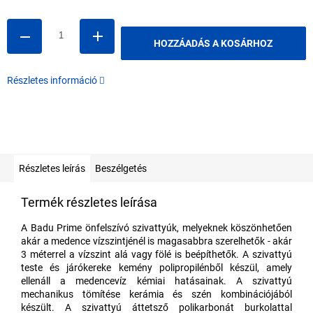
HOZZÁADÁS A KOSÁRHOZ
Részletes információ
Részletes leírás
Beszélgetés
Termék részletes leírása
A Badu Prime önfelszívó szivattyúk, melyeknek köszönhetően
akár a medence vízszintjénél is magasabbra szerelhetők - akár
3 méterrel a vízszint alá vagy fölé is beépíthetők. A szivattyú
teste és járókereke kemény polipropilénből készül, amely
ellenáll a medencevíz kémiai hatásainak. A szivattyú
mechanikus tömítése kerámia és szén kombinációjából
készült. A szivattyú áttetsző polikarbonát burkolattal