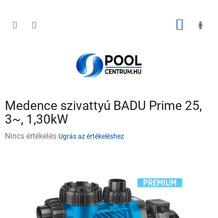
Ugrás
a
fő
KOSÁR
tartalomhoz
Medence szivattyú BADU Prime 25,
3~, 1,30kW
A
Nincs értékelés
Ugrás az értékeléshez
termék
átlagos
értékelése
5-
ből
0,0
csillag.