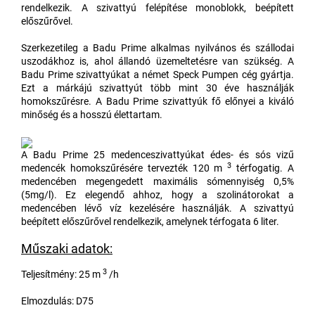
rendelkezik. A szivattyú felépítése monoblokk, beépített
előszűrővel.
Szerkezetileg a Badu Prime alkalmas nyilvános és szállodai
uszodákhoz is, ahol állandó üzemeltetésre van szükség. A
Badu Prime szivattyúkat a német Speck Pumpen cég gyártja.
Ezt a márkájú szivattyút több mint 30 éve használják
homokszűrésre. A Badu Prime szivattyúk fő előnyei a kiváló
minőség és a hosszú élettartam.
A Badu Prime 25 medenceszivattyúkat
édes- és sós vizű
3
medencék homokszűrésére tervezték 120 m
térfogatig. A
medencében megengedett maximális sómennyiség 0,5%
(5mg/l). Ez elegendő ahhoz, hogy a szolinátorokat a
medencében lévő víz kezelésére használják. A szivattyú
beépített előszűrővel rendelkezik, amelynek térfogata 6 liter.
Műszaki adatok:
3
Teljesítmény: 25 m
/h
Elmozdulás: D75