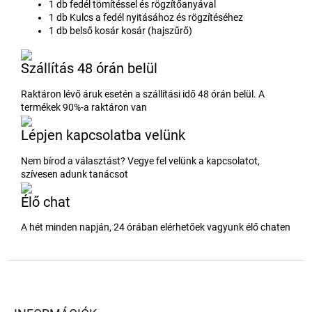
1 db fedél tömítéssel és rögzítőanyával
1 db Kulcs a fedél nyitásához és rögzítéséhez
1 db belső kosár kosár (hajszűrő)
Szállítás 48 órán belül
Raktáron lévő áruk esetén a szállítási idő 48 órán belül. A
termékek 90%-a raktáron van
Lépjen kapcsolatba velünk
Nem bírod a választást? Vegye fel velünk a kapcsolatot,
szívesen adunk tanácsot
Élő chat
A hét minden napján, 24 órában elérhetőek vagyunk élő chaten
L
á
b