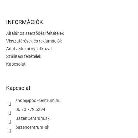
L
á
b
l
INFORMÁCIÓK
é
Általános szerződési feltételek
c
Visszatérések és reklamációk
Adatvédelmi nyilatkozat
Szállítási feltételek
Kapcsolat
Kapcsolat
shop
@
pool-centrum.hu
06 70 772 6294
BazenCentrum.sk
bazencentrum_sk