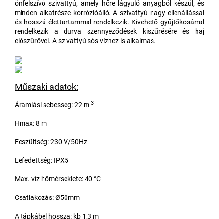
önfelszívó szivattyú, amely hőre lágyuló anyagból készül, és
minden alkatrésze korrózióálló. A szivattyú nagy ellenállással
és hosszú élettartammal rendelkezik. Kivehető gyűjtőkosárral
rendelkezik a durva szennyeződések kiszűrésére és haj
előszűrővel. A szivattyú sós vízhez is alkalmas.
Műszaki adatok:
3
Áramlási sebesség: 22 m
Hmax: 8 m
Feszültség: 230 V/50Hz
Lefedettség: IPX5
Max. víz hőmérséklete: 40 °C
Csatlakozás: Ø50mm
A tápkábel hossza: kb 1,3 m