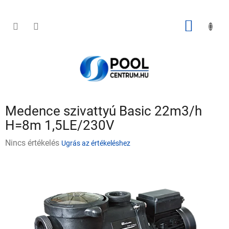
Ugrás
a
fő
KOSÁR
tartalomhoz
Medence szivattyú Basic 22m3/h
H=8m 1,5LE/230V
A
Nincs értékelés
Ugrás az értékeléshez
termék
átlagos
értékelése
5-
ből
0,0
csillag.