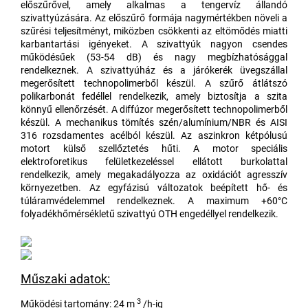
előszűrővel, amely alkalmas a tengervíz állandó
szivattyúzására. Az előszűrő formája nagymértékben növeli a
szűrési teljesítményt, miközben csökkenti az eltömődés miatti
karbantartási igényeket. A szivattyúk nagyon csendes
működésűek (53-54 dB) és nagy megbízhatósággal
rendelkeznek. A szivattyúház és a járókerék üvegszállal
megerősített technopolimerből készül. A szűrő átlátszó
polikarbonát fedéllel rendelkezik, amely biztosítja a szita
könnyű ellenőrzését. A diffúzor megerősített technopolimerből
készül. A mechanikus tömítés szén/alumínium/NBR és AISI
316 rozsdamentes acélból készül. Az aszinkron kétpólusú
motort külső szellőztetés hűti. A motor speciális
elektroforetikus felületkezeléssel ellátott burkolattal
rendelkezik, amely megakadályozza az oxidációt agresszív
környezetben. Az egyfázisú változatok beépített hő- és
túláramvédelemmel rendelkeznek. A maximum +60°C
folyadékhőmérsékletű szivattyú OTH engedéllyel rendelkezik.
Műszaki adatok:
3
Működési tartomány: 24 m
/h-ig