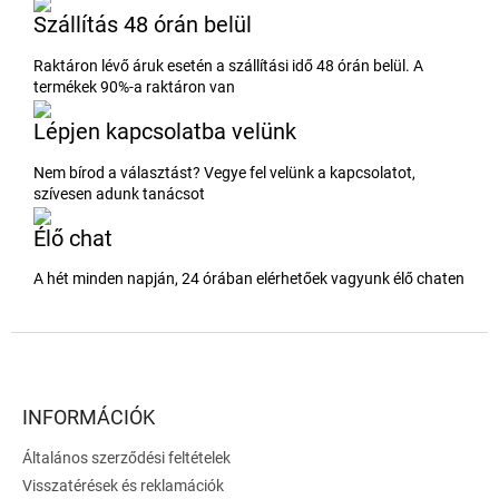
Szállítás 48 órán belül
Raktáron lévő áruk esetén a szállítási idő 48 órán belül. A
termékek 90%-a raktáron van
Lépjen kapcsolatba velünk
Nem bírod a választást? Vegye fel velünk a kapcsolatot,
szívesen adunk tanácsot
Élő chat
A hét minden napján, 24 órában elérhetőek vagyunk élő chaten
L
á
b
l
INFORMÁCIÓK
é
Általános szerződési feltételek
c
Visszatérések és reklamációk