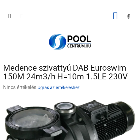
Ugrás
a
fő
KOSÁR
tartalomhoz
Medence szivattyú DAB Euroswim
150M 24m3/h H=10m 1.5LE 230V
A
Nincs értékelés
Ugrás az értékeléshez
termék
átlagos
értékelése
5-
ből
0,0
csillag.