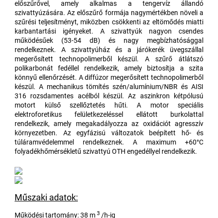
előszűrővel, amely alkalmas a tengervíz állandó
szivattyúzására. Az előszűrő formája nagymértékben növeli a
szűrési teljesítményt, miközben csökkenti az eltömődés miatti
karbantartási igényeket. A szivattyúk nagyon csendes
működésűek (53-54 dB) és nagy megbízhatósággal
rendelkeznek. A szivattyúház és a járókerék üvegszállal
megerősített technopolimerből készül. A szűrő átlátszó
polikarbonát fedéllel rendelkezik, amely biztosítja a szita
könnyű ellenőrzését. A diffúzor megerősített technopolimerből
készül. A mechanikus tömítés szén/alumínium/NBR és AISI
316 rozsdamentes acélból készül. Az aszinkron kétpólusú
motort külső szellőztetés hűti. A motor speciális
elektroforetikus felületkezeléssel ellátott burkolattal
rendelkezik, amely megakadályozza az oxidációt agresszív
környezetben. Az egyfázisú változatok beépített hő- és
túláramvédelemmel rendelkeznek. A maximum +60°C
folyadékhőmérsékletű szivattyú OTH engedéllyel rendelkezik.
Műszaki adatok:
3
Működési tartomány: 38 m
/h-ig