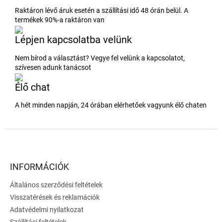
Raktáron lévő áruk esetén a szállítási idő 48 órán belül. A
termékek 90%-a raktáron van
Lépjen kapcsolatba velünk
Nem bírod a választást? Vegye fel velünk a kapcsolatot,
szívesen adunk tanácsot
Élő chat
A hét minden napján, 24 órában elérhetőek vagyunk élő chaten
L
á
b
l
INFORMÁCIÓK
é
Általános szerződési feltételek
c
Visszatérések és reklamációk
Adatvédelmi nyilatkozat