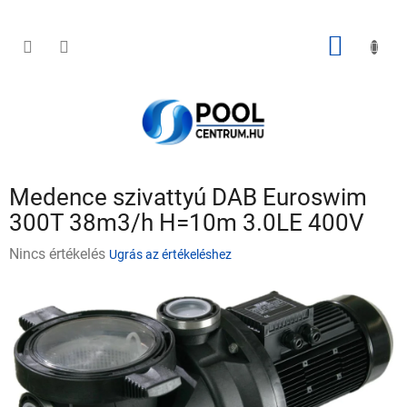
Ugrás
a
fő
KOSÁR
tartalomhoz
Medence szivattyú DAB Euroswim
300T 38m3/h H=10m 3.0LE 400V
A
Nincs értékelés
Ugrás az értékeléshez
termék
átlagos
értékelése
5-
ből
0,0
csillag.